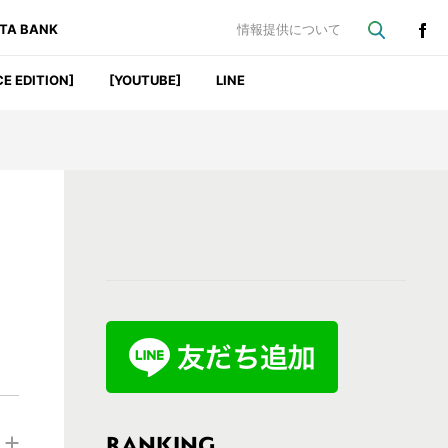
ATA BANK
情報提供について
CE EDITION]
[YOUTUBE]
LINE
最
初
の
サ
イ
ド
バ
RANKING