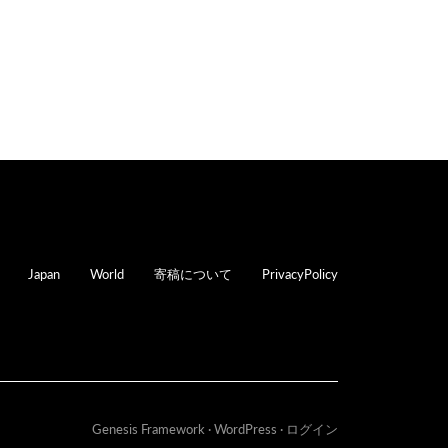
oter
Japan
World
寄稿について
PrivacyPolicy
Genesis Framework
·
WordPress
·
ログイン