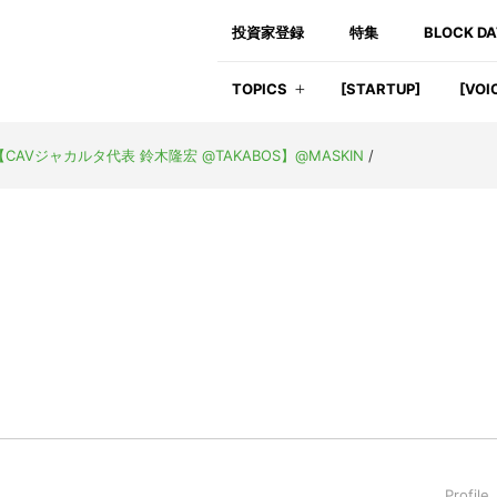
投資家登録
特集
BLOCK D
TOPICS
[STARTUP]
[VOI
Vジャカルタ代表 鈴木隆宏 @TAKABOS】@MASKIN
/