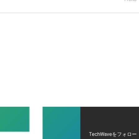
タートアップ業界のハードウェアからソフトウェアの事業創出に関わ
。日本ではネットエイジ等に所属、大手企業の新規事業創出に協
でを最前線で見てきた生き字引として注目される。通信キャリアのニ
T系メディア（スペイン）の元日本編集長、World Innovati
援側の取り組みに注力中。
TechWaveをフォロー