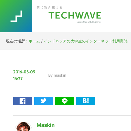
Skip
Skip
Skip
Skip
共に突き抜ける
to
to
to
to
primary
main
primary
footer
navigation
content
sidebar
現在の場所：
ホーム
/
インドネシアの大学生のインターネット利用実態 【CA
2016-05-09
By
maskin
13:27
Maskin