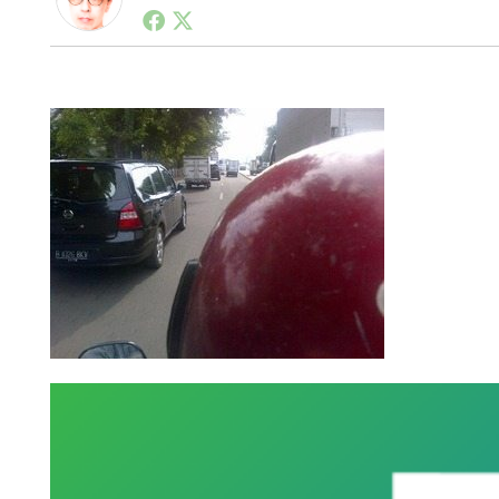
1990年代初頭から記者としてまた起業家としてITス
る。シリコンバレーやEU等でのスタートアップを経験
力。ブログやSNS、LINEなどの誕生から普及成長ま
ュースポータルの創業デスクとして数億PV事業に。世界最大I
on Lab(WiL)などを経て、現在、スタートアップ支