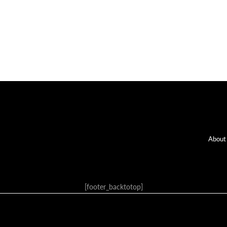
Fo
About
[footer_backtotop]