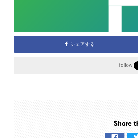
シェアする
follow
こ
の
サ
イ
ト
を
検
Share t
索
す