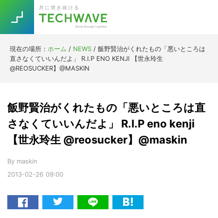
Skip
Skip
Skip
Skip
共に突き抜ける
to
to
to
to
primary
main
primary
footer
navigation
content
sidebar
現在の場所：
ホーム
/
NEWS
/
飯野賢治がくれたもの「悪いところは
Trend
直さなくていいんだよ」 R.I.P ENO KENJI 【世永玲生
今話題の注目キーワード
@REOSUCKER】@MASKIN
Keywords
飯野賢治がくれたもの「悪いところは直
5G
Asana
テレワーク
TOPICS
さなくていいんだよ」 R.I.P eno kenji
ニューノーマル
【世永玲生 @reosucker】@maskin
[Startup]
RE:LIFE
By
maskin
2013-02-26
09:00
[Voice Edition]
Re:Work
Daily
Weekly
Monthly
[YouTube]
AI