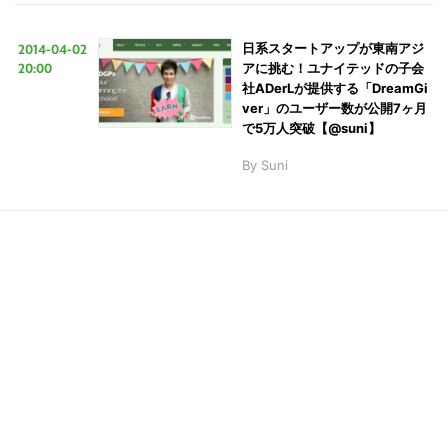
2014-04-02
日系スタートアップが東南アジ
20:00
アに挑む！ユナイテッドの子会
社ADerLが提供する「DreamGi
こ
ver」のユーザー数が公開7ヶ月
の
で5万人突破【@suni】
サ
By
Suni
イ
ト
を
検
索
す
る