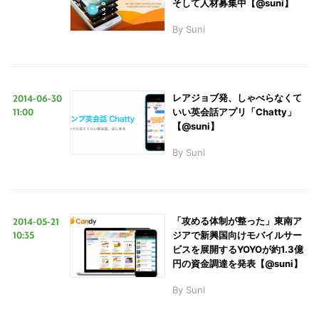
そして人材募集中【@suni】
By
Suni
LINE
暗号資産
投資家登録
Drone
2014-06-30
レアジョブ発、しゃべらなくて
11:00
いい英会話アプリ「Chatty」
【@suni】
特集
VR/AR
By
Suni
Block Data Bank
2014-05-21
「攻める体制が整った」東南ア
10:35
ジアで新興国向けモバイルサー
ビスを展開するYOYOが約1.3億
円の資金調達を発表【@suni】
By
Suni