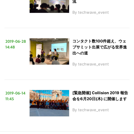
流
By
techwave_event
LINE
暗号資産
投資家登録
Drone
2019-06-28
コンタクト数100件超え、ウェ
14:48
ブサミット出展で広がる世界進
出への道
特集
VR/AR
By
techwave_event
Block Data Bank
2019-06-14
[緊急開催] Collision 2019 報告
11:45
会を6月20日(木) に開催します
By
techwave_event
こ