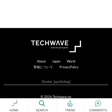
Footer
About
Japan
World
寄稿について
PrivacyPolicy
[footer_backtotop]
© 2026 Techwave.inc
Genesis Framework
·
WordPress
·
ログイン
HOME
SEARCH
COMMENTS
TREND