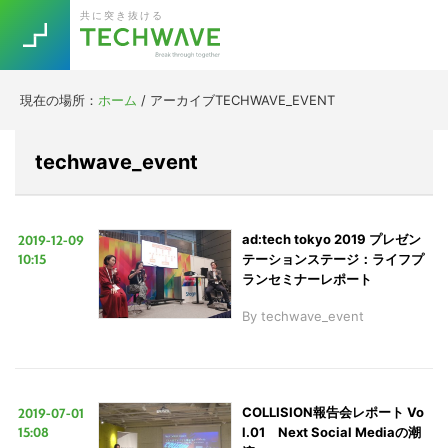
Skip
Skip
Skip
Skip
共に突き抜ける
to
to
to
to
primary
main
primary
footer
navigation
content
sidebar
現在の場所：
ホーム
/
アーカイブTECHWAVE_EVENT
Trend
今話題の注目キーワード
Keywords
techwave_event
5G
Asana
テレワーク
TOPICS
2019-12-09
ad:tech tokyo 2019 プレゼン
10:15
テーションステージ：ライフプ
ニューノーマル
ランセミナーレポート
[Startup]
RE:LIFE
By
techwave_event
[Voice Edition]
Re:Work
Daily
Weekly
Monthly
2019-07-01
COLLISION報告会レポート Vo
15:08
l.01 Next Social Mediaの潮
[YouTube]
AI