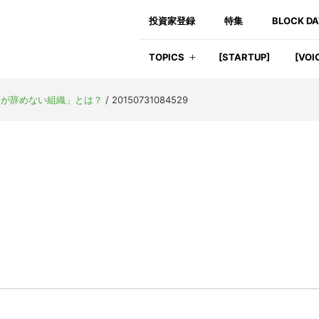
投資家登録
特集
BLOCK D
TOPICS
[STARTUP]
[VOI
アが辞めない組織」とは？
/
20150731084529