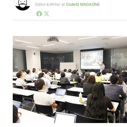
Editor＆Writer
at
CodeIQ MAGAZINE
エンジニアとテクノロジーが好きな編集・ライター。H
気軽に声かけてくださいね。GeekGirls部メンバー募
☆CodeIQ MAGAZINE https://codeiq.jp/magazine/
☆HTML5 Experts.jp https://html5experts.jp/
☆Hack on Air http://hackonair.hrtoolhub.com/
☆リクナビNEXTジャーナル http://next.rikunabi.com/