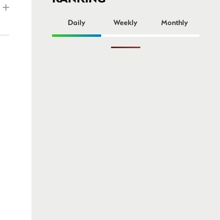
ー
Daily
Weekly
Monthly