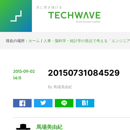
Skip
Skip
Skip
Skip
共に突き抜ける
to
to
to
to
primary
main
primary
footer
navigation
content
sidebar
現在の場所：
ホーム
/
人事・脳科学・統計学の視点で考える「エンジニ
20150731084529
2015-09-02
14:11
By
馬場美由紀
馬場美由紀