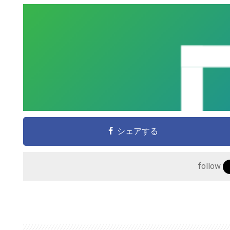
シェアする
こ
の
サ
follow
イ
ト
を
検