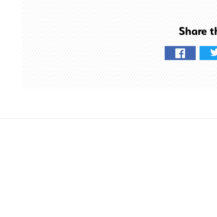
索
す
Share t
る