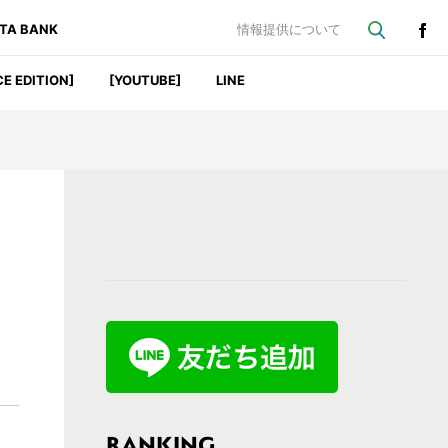
ATA BANK
情報提供について
CE EDITION]
[YOUTUBE]
LINE
最
初
の
サ
イ
ド
バ
RANKING