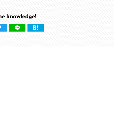
he knowledge!