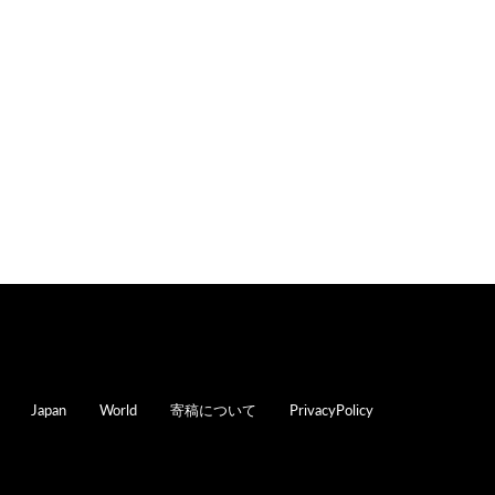
oter
Japan
World
寄稿について
PrivacyPolicy