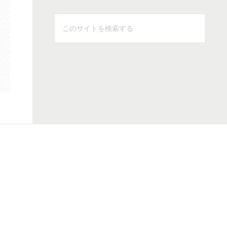
こ
の
サ
イ
ト
を
検
索
す
る