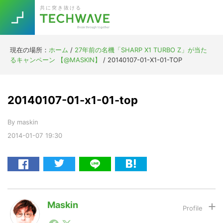
Skip
Skip
Skip
Skip
共に突き抜ける
to
to
to
to
primary
main
primary
footer
navigation
content
sidebar
現在の場所：
ホーム
/
27年前の名機「SHARP X1 TURBO Z」が当た
Trend
るキャンペーン 【@MASKIN】
/
20140107-01-X1-01-TOP
今話題の注目キーワード
Keywords
20140107-01-x1-01-top
5G
Asana
テレワーク
TOPICS
By
maskin
ニューノーマル
2014-01-07
19:30
[Startup]
RE:LIFE
[Voice Edition]
Re:Work
Daily
Weekly
Monthly
Maskin
1990年代初頭から記者としてまた起業家としてITスタ
[YouTube]
AI