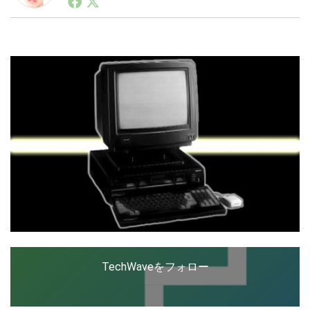
ートアップ業界のハードウェアからソフトウェアの事業
創出に関わる。シリコンバレーやEU等でのスタートア
ップを経験。日本ではネットエイジ等に所属、大手企業
LINE
暗号資産
の新規事業創出に協力。ブログやSNS、LINEなどの誕
生から普及成長までを最前線で見てきた生き字引として
注目される。通信キャリアのニュースポータルの創業デ
スクとして数億PV事業に。世界最大IT系メディア（ス
投資家登録
Drone
ペイン）の元日本編集長、World Innovation Lab(WiL)
などを経て、現在、スタートアップ支援側の取り組みに
注力中。
特集
VR/AR
Block Data Bank
TechWaveをフォロー