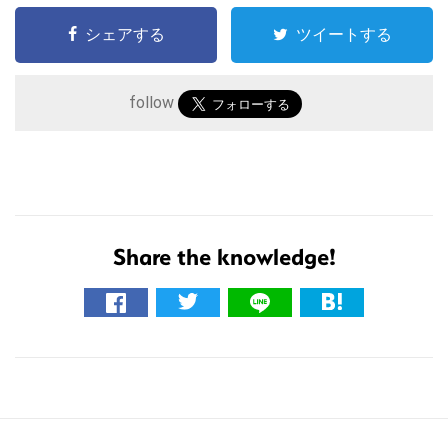
シェアする
ツイートする
follow
こ
の
サ
Share the knowledge!
イ
ト
を
検
索
す
る