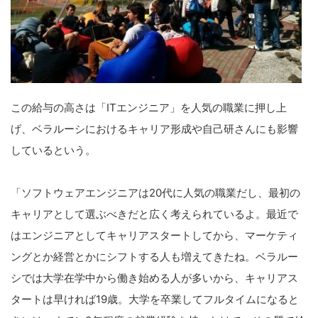
の
サ
イ
ト
を
この給与の高さは「ITエンジニア」を人気の職業に押し上
検
げ、ベラルーシにおけるキャリア形成や自己研さんにも影響
索
しているという。
す
る
「ソフトウェアエンジニアは20代に人気の職業だし、最初の
キャリアとして選ぶべきだと広く考えられているよ。最近で
はエンジニアとしてキャリアスタートしてから、マーケティ
ングとか経営とかにシフトする人も増えてきたね。ベラルー
シでは大学在学中から働き始める人が多いから、キャリアス
タートは早ければ19歳。大学を卒業してフルタイムになると