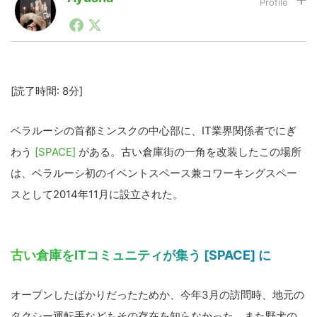
モスクワ駐在中に「ロシアのモバイルアプリ業界で最も
有名な日本人、 Аюша（アユーシャ）」と呼ばれはじ
LINE
暗号資産
める。特技は利きウォッカ。@Ayusha77
[読了時間: 8分]
投資家登録
Drone
ベラルーシの首都ミンスクの中心部に、IT業界関係者でにぎ
特集
VR/AR
わう
[SPACE]
がある。古い倉庫街の一角を改装したこの場所
は、ベラルーシ初のイベントスペース兼コワーキングスペー
Block Data Bank
スとして2014年11月に設立された。
古い倉庫をITコミュニティが集う [SPACE] に
オープンしたばかりだったためか、今年3月の訪問時、地元の
タクシー運転手などもその存在を知らなかった。また野犬の