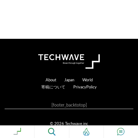
Footer
About
Japan
World
寄稿について
PrivacyPolicy
[footer_backtotop]
© 2026 Techwave.inc
Genesis Framework
·
WordPress
·
ログイン