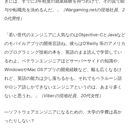
きには、すでに3年程度の就業経験を持つわけで、その質で給
与や転職先を決めるんだ。」
（Wargaming.netの現地社員、2
0代男性）
「若い世代のエンジニアに人気なのはObjective-CとJavaなど
のモバイルアプリの開発言語ね。彼らはO’Reilly 等のアメリカ
のプログラミング技術の本を、英語のまま読んで学習してい
るわよ。ベテランエンジニアほどサーバーサイドの知識や、
WindowsやMac OSアプリの開発経験など、幅も広くなるけ
れど、英語の能力は少し落ちるかも。それでもベラルーシ語
やロシア語しかできないエンジニアというのは、あまり多く
ないと思うわ。」
（Viberの現地社員、20代女性）
―ソフトウェアエンジニアになるための、大学の学費は高か
ったりしない？