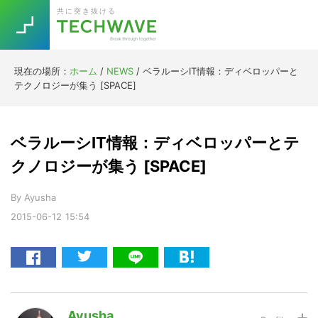
Skip
Skip
Skip
Skip
共に突き抜ける
to
to
to
to
primary
main
primary
footer
navigation
content
sidebar
現在の場所：
ホーム
/
NEWS
/
ベラルーシIT情報：ディベロッパーと
Trend
テクノロジーが集う [SPACE]
今話題の注目キーワード
Keywords
ベラルーシIT情報：ディベロッパーとテ
5G
Asana
テレワーク
クノロジーが集う [SPACE]
TOPICS
ニューノーマル
By
Ayusha
2015-06-12
15:54
[Startup]
RE:LIFE
[Voice Edition]
Re:Work
Daily
Weekly
Monthly
Ayusha
[YouTube]
AI