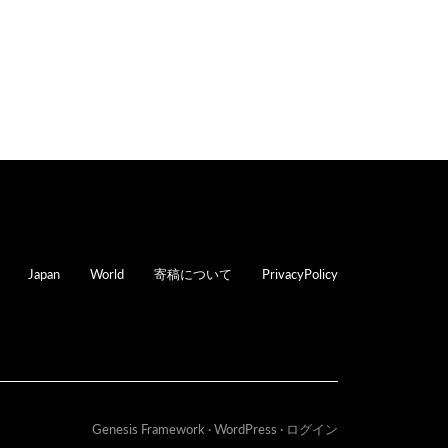
oter
Japan
World
寄稿について
PrivacyPolicy
Genesis Framework
·
WordPress
·
ログイン