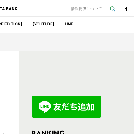
ATA BANK
情報提供について
CE EDITION]
[YOUTUBE]
LINE
最
初
の
サ
イ
ド
バ
RANKING