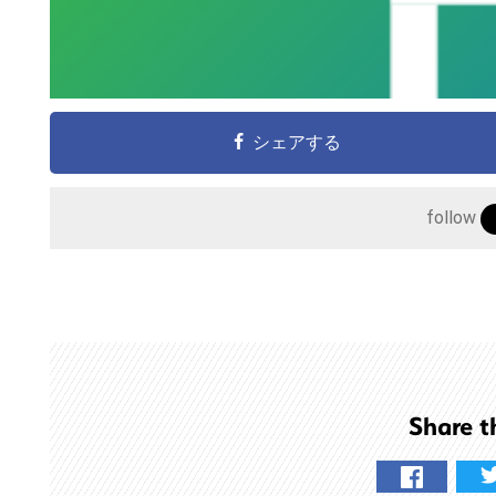
シェアする
follow
こ
の
サ
イ
ト
を
Share t
検
索
す