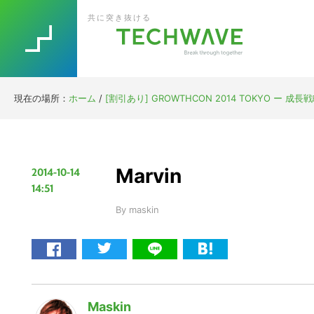
Skip
Skip
Skip
Skip
共に突き抜ける
to
to
to
to
primary
main
primary
footer
navigation
content
sidebar
現在の場所：
ホーム
/
[割引あり] GROWTHCON 2014 TOKYO ー 成
Marvin
2014-10-14
14:51
By
maskin
Maskin