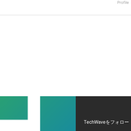
タートアップ業界のハードウェアからソフトウェアの事業創出に関わ
。日本ではネットエイジ等に所属、大手企業の新規事業創出に協
でを最前線で見てきた生き字引として注目される。通信キャリアのニ
T系メディア（スペイン）の元日本編集長、World Innovati
援側の取り組みに注力中。
TechWaveをフォロー