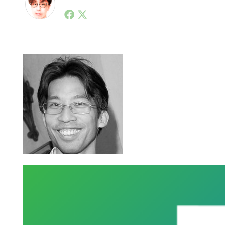
1990年代初頭から記者としてまた起業家としてITス
る。シリコンバレーやEU等でのスタートアップを経験
力。ブログやSNS、LINEなどの誕生から普及成長ま
ュースポータルの創業デスクとして数億PV事業に。世界最大I
on Lab(WiL)などを経て、現在、スタートアップ支