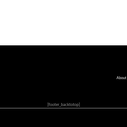
Fo
About
[footer_backtotop]