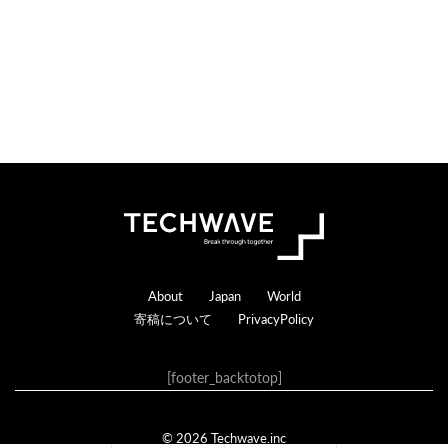
Footer
About
Japan
World
寄稿について
PrivacyPolicy
[footer_backtotop]
© 2026 Techwave.inc