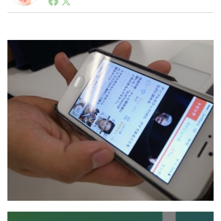
ートアップ業界のハードウェアからソフトウェアの事業
創出に関わる。シリコンバレーやEU等でのスタートア
ップを経験。日本ではネットエイジ等に所属、大手企業
LINE
暗号資産
の新規事業創出に協力。ブログやSNS、LINEなどの誕
生から普及成長までを最前線で見てきた生き字引として
注目される。通信キャリアのニュースポータルの創業デ
スクとして数億PV事業に。世界最大IT系メディア（ス
投資家登録
Drone
ペイン）の元日本編集長、World Innovation Lab(WiL)
などを経て、現在、スタートアップ支援側の取り組みに
注力中。
特集
VR/AR
Block Data Bank