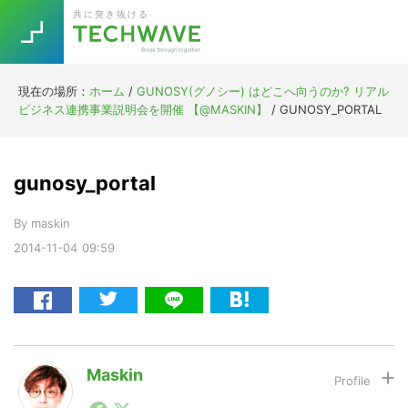
Skip
Skip
Skip
Skip
共に突き抜ける
to
to
to
to
primary
main
primary
footer
navigation
content
sidebar
現在の場所：
ホーム
/
GUNOSY(グノシー) はどこへ向うのか? リアル
Trend
ビジネス連携事業説明会を開催 【@MASKIN】
/
GUNOSY_PORTAL
今話題の注目キーワード
Keywords
gunosy_portal
5G
Asana
テレワーク
TOPICS
By
maskin
ニューノーマル
2014-11-04
09:59
[Startup]
RE:LIFE
[Voice Edition]
Re:Work
Daily
Weekly
Monthly
Maskin
1990年代初頭から記者としてまた起業家としてITスタ
[YouTube]
AI