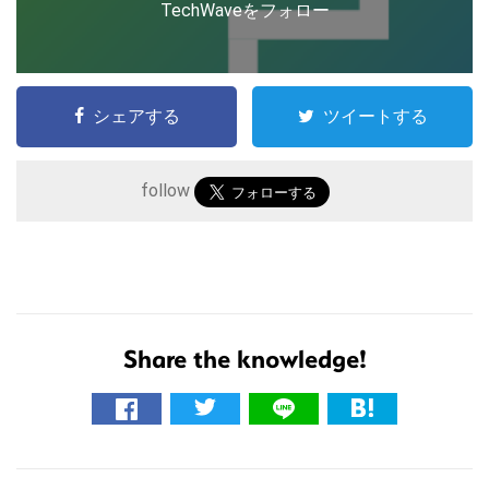
TechWaveをフォロー
シェアする
ツイートする
follow
こ
の
サ
イ
Share the knowledge!
ト
を
検
索