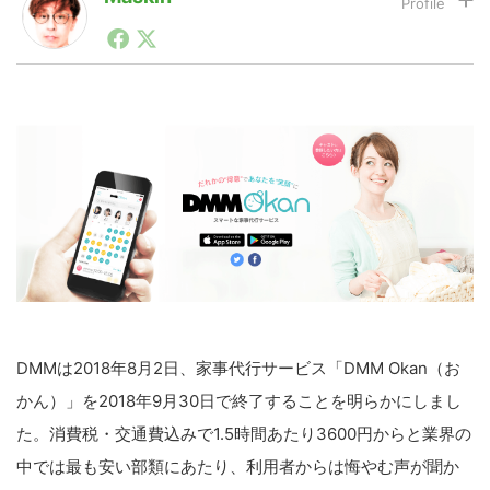
1990年代初頭から記者としてまた起業家としてITスタ
ートアップ業界のハードウェアからソフトウェアの事業
LINE
暗号資産
創出に関わる。シリコンバレーやEU等でのスタートア
ップを経験。日本ではネットエイジ等に所属、大手企業
の新規事業創出に協力。ブログやSNS、LINEなどの誕
生から普及成長までを最前線で見てきた生き字引として
投資家登録
Drone
注目される。通信キャリアのニュースポータルの創業デ
スクとして数億PV事業に。世界最大IT系メディア（ス
ペイン）の元日本編集長、World Innovation Lab(WiL)
などを経て、現在、スタートアップ支援側の取り組みに
特集
VR/AR
注力中。
Block Data Bank
DMMは2018年8月2日、家事代行サービス「DMM Okan（お
かん）」を2018年9月30日で終了することを明らかにしまし
た。消費税・交通費込みで1.5時間あたり3600円からと業界の
中では最も安い部類にあたり、利用者からは悔やむ声が聞か