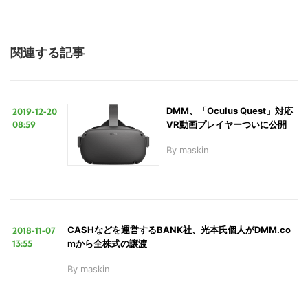
ト
を
検
関連する記事
索
す
る
2019-12-20
DMM、「Oculus Quest」対応
08:59
VR動画プレイヤーついに公開
By
maskin
2018-11-07
CASHなどを運営するBANK社、光本氏個人がDMM.co
13:55
mから全株式の譲渡
By
maskin