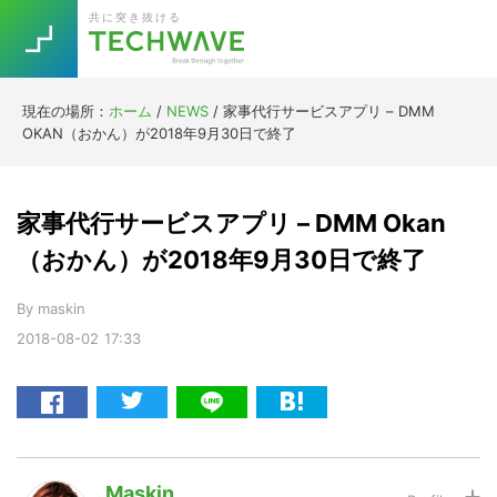
Skip
Skip
Skip
Skip
共に突き抜ける
to
to
to
to
primary
main
primary
footer
navigation
content
sidebar
現在の場所：
ホーム
/
NEWS
/
家事代行サービスアプリ – DMM
Trend
OKAN（おかん）が2018年9月30日で終了
今話題の注目キーワード
Keywords
家事代行サービスアプリ – DMM Okan
5G
Asana
テレワーク
（おかん）が2018年9月30日で終了
TOPICS
ニューノーマル
By
maskin
2018-08-02
17:33
[Startup]
RE:LIFE
[Voice Edition]
Re:Work
Daily
Weekly
Monthly
Maskin
[YouTube]
AI