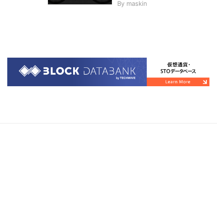
By
maskin