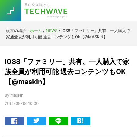
Skip
Skip
Skip
Skip
共に突き抜ける
to
to
to
to
primary
main
primary
footer
navigation
content
sidebar
現在の場所：
ホーム
/
NEWS
/
IOS8「ファミリー」共有、一人購入で
Trend
家族全員が利用可能 過去コンテンツもOK【@MASKIN】
今話題の注目キーワード
Keywords
iOS8「ファミリー」共有、一人購入で家
5G
Asana
テレワーク
族全員が利用可能 過去コンテンツもOK
TOPICS
【@maskin】
ニューノーマル
[Startup]
RE:LIFE
By
maskin
2014-09-18
10:30
[Voice Edition]
Re:Work
Daily
Weekly
Monthly
[YouTube]
AI