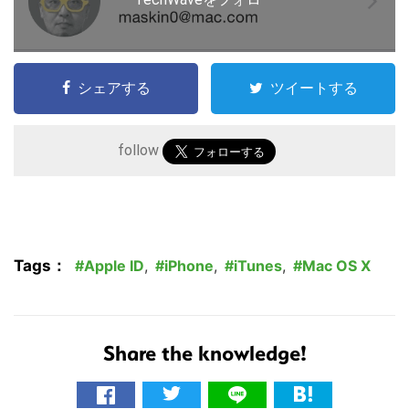
シェアする
ツイートする
follow
こ
の
Tags：
Apple ID
,
iPhone
,
iTunes
,
Mac OS X
サ
イ
ト
Share the knowledge!
を
検