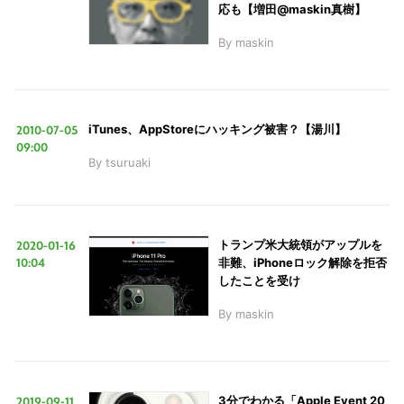
応も【増田@maskin真樹】
By
maskin
2010-07-05
iTunes、AppStoreにハッキング被害？【湯川】
09:00
By
tsuruaki
2020-01-16
トランプ米大統領がアップルを
10:04
非難、iPhoneロック解除を拒否
したことを受け
By
maskin
2019-09-11
3分でわかる「Apple Event 20