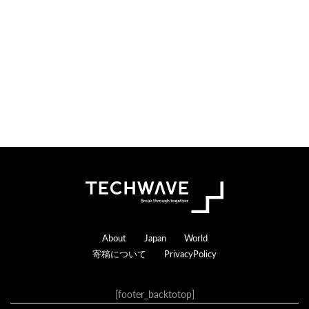
Footer
About
Japan
World
寄稿について
PrivacyPolicy
[footer_backtotop]