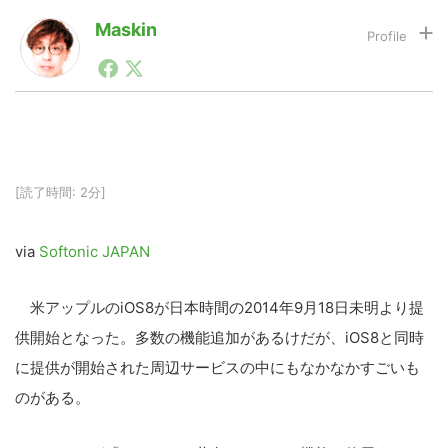
Maskin
1990年代初頭から記者としてまた起業家としてITスタ
LINE
暗号資産
ートアップ業界のハードウェアからソフトウェアの事業
創出に関わる。シリコンバレーやEU等でのスタートア
ップを経験。日本ではネットエイジ等に所属、大手企業
投資家登録
Drone
の新規事業創出に協力。ブログやSNS、LINEなどの誕
生から普及成長までを最前線で見てきた生き字引として
注目される。通信キャリアのニュースポータルの創業デ
[読了時間: 2分]
スクとして数億PV事業に。世界最大IT系メディア（ス
特集
VR/AR
ペイン）の元日本編集長、World Innovation Lab(WiL)
などを経て、現在、スタートアップ支援側の取り組みに
via
Softonic JAPAN
注力中。
Block Data Bank
米アップルのiOS8が日本時間の2014年9月18日未明より提
供開始となった。多数の機能追加があるけだが、iOS8と同時
に提供が開始された周辺サービスの中にもなかなかすごいも
のがある。