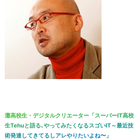
こ
の
灘高校生・デジタルクリエーター「スーパーIT高校
サ
生Tehuと語る､やってみたくなるスゴいIT～最近技
イ
術発達してきてるしアレやりたいよね〜」