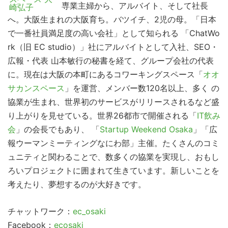
専業主婦から、アルバイト、そして社長
へ。大阪生まれの大阪育ち。バツイチ、2児の母。「日本
で一番社員満足度の高い会社」として知られる 「ChatWo
rk（旧 EC studio）」社にアルバイトとして入社、SEO・
広報・代表 山本敏行の秘書を経て、グループ会社の代表
に。現在は大阪の本町にあるコワーキングスペース「
オオ
サカンスペース
」を運営、メンバー数120名以上、多く の
協業が生まれ、世界初のサービスがリリースされるなど盛
り上がりを見せている。世界26都市で開催される「
IT飲み
会
」の会長でもあり、 「
Startup Weekend Osaka
」「広
報ウーマンミーティングなにわ部」主催。たくさんのコミ
ュニティと関わることで、数多くの協業を実現し、おもし
ろいプロジェクトに囲まれて生きています。新しいことを
考えたり、夢想するのが大好きです。
チャットワーク：
ec_osaki
Facebook：
ecosaki