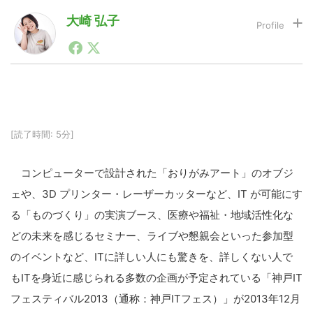
大崎 弘子
LINE
暗号資産
投資家登録
Drone
[読了時間: 5分]
特集
VR/AR
コンピューターで設計された「おりがみアート」のオブジ
Block Data Bank
ェや、3D プリンター・レーザーカッターなど、IT が可能にす
る「ものづくり」の実演ブース、医療や福祉・地域活性化な
どの未来を感じるセミナー、ライブや懇親会といった参加型
のイベントなど、ITに詳しい人にも驚きを、詳しくない人で
もITを身近に感じられる多数の企画が予定されている「神戸IT
フェスティバル2013（通称：神戸ITフェス）」が2013年12月