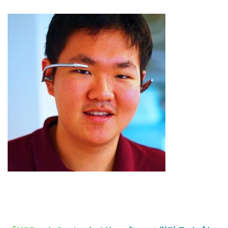
ト
を
検
索
す
る