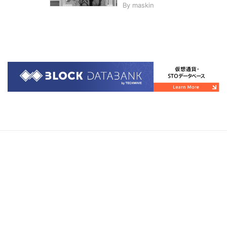
By
maskin