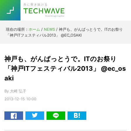
Skip
Skip
Skip
Skip
共に突き抜ける
to
to
to
to
primary
main
primary
footer
navigation
content
sidebar
現在の場所：
ホーム
/
NEWS
/
神戸も、がんばっとうで。ITのお祭り
Trend
「神戸ITフェスティバル2013」 @EC_OSAKI
今話題の注目キーワード
Keywords
神戸も、がんばっとうで。ITのお祭り
5G
Asana
テレワーク
「神戸ITフェスティバル2013」 @ec_os
TOPICS
aki
ニューノーマル
[Startup]
RE:LIFE
By
大崎 弘子
2013-12-15
10:00
[Voice Edition]
Re:Work
Daily
Weekly
Monthly
[YouTube]
AI