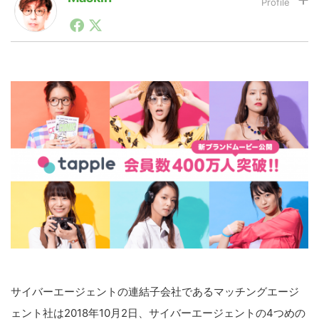
1990年代初頭から記者としてまた起業家としてITスタ
ートアップ業界のハードウェアからソフトウェアの事業
LINE
暗号資産
創出に関わる。シリコンバレーやEU等でのスタートア
ップを経験。日本ではネットエイジ等に所属、大手企業
の新規事業創出に協力。ブログやSNS、LINEなどの誕
生から普及成長までを最前線で見てきた生き字引として
投資家登録
Drone
注目される。通信キャリアのニュースポータルの創業デ
スクとして数億PV事業に。世界最大IT系メディア（ス
ペイン）の元日本編集長、World Innovation Lab(WiL)
などを経て、現在、スタートアップ支援側の取り組みに
特集
VR/AR
注力中。
Block Data Bank
サイバーエージェントの連結子会社であるマッチングエージ
ェント社は2018年10月2日、サイバーエージェントの4つめの