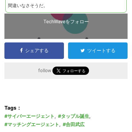
ト
間違いなさそうだ。
を
検
TechWaveをフォロー
索
す
る
シェアする
ツイートする
follow
Tags：
サイバーエージェント
,
タップル誕生
,
マッチングエージェント
,
合田武広