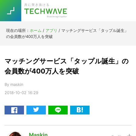
Skip
Skip
Skip
Skip
共に突き抜ける
to
to
to
to
primary
main
primary
footer
navigation
content
sidebar
現在の場所：
ホーム
/
アプリ
/
マッチングサービス「タップル誕生」
Trend
の会員数が400万人を突破
今話題の注目キーワード
Keywords
マッチングサービス「タップル誕生」の
5G
Asana
テレワーク
会員数が400万人を突破
TOPICS
ニューノーマル
By
maskin
2018-10-02
16:29
[Startup]
RE:LIFE
[Voice Edition]
Re:Work
Daily
Weekly
Monthly
Maskin
[YouTube]
AI