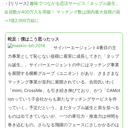
・[リリース]
趣味でつながる恋活サービス「タップル誕生」
会員数が400万人を突破！ マッチング数は国内最大規模の延
べ1億2,000万組に
蛇足：僕はこう思ったッス
サイバーエージェント4番目の主
力事業として恥じない規模に着実に成長してきた「タップ
ル誕生」。サイバーエージェントの中にはマッチング事業
を展開する横断グループ（ユニオン）があり、さまざまな
マッチング事業が並列に展開されている。合田氏いわく
「mimi, CrossMe」も引き続き伸びており、かつ「CAMot
こ
ionっていう子会社からも新たなマッチングサービスを作
の
っていく」予定だという。まだタップル誕生と肩を並べる
サ
ものは出てきていないが、一つの牽引力・推進力は仲間を
イ
巻き込むもの。さらなる飛躍のフェースにさしかかるのは