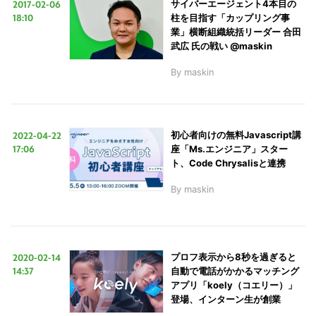
2017-02-06
サイバーエージェント4本目の
18:10
柱を目指す「カップリング事
業」横断組織統括リーダー 合田
武広 氏の戦い @maskin
By
maskin
2022-04-22
初心者向けの無料Javascript講
17:06
座「Ms.エンジニア」スター
ト、Code Chrysalisと連携
By
maskin
2020-02-14
プロフ表示から8秒を過ぎると
14:37
自動で電話がかかるマッチング
アプリ「koely（コエリー）」
登場、インターン生が創業