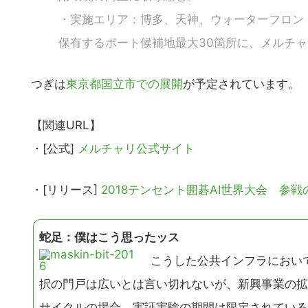
の
・実施エリア：博多、天神、ウォーターフロン
サ
イ
保有するポート候補地最大30箇所に、メルチ
ト
を
つぎは
東京都国立市での展開
が予定されています。
検
索
【関連URL】
す
・[公式]
メルチャリ公式サイト
る
・[リリース]
2018テンセント囲碁AI世界大会 参
蛇足：僕はこう思ったッス
こうした公共インフラにおいて
択の門戸は広いとは言い切れないが、新興事業の拡
サイクルの場合、実証実験の期間は限定されている