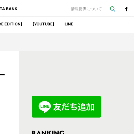
ATA BANK
情報提供について
CE EDITION]
[YOUTUBE]
LINE
最
ー
初
の
サ
イ
ド
バ
RANKING