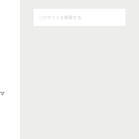
こ
の
サ
イ
ト
を
検
索
す
る
マ