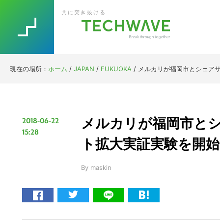
Skip
Skip
Skip
Skip
共に突き抜ける
to
to
to
to
primary
main
primary
footer
navigation
content
sidebar
現在の場所：
ホーム
/
JAPAN
/
FUKUOKA
/
メルカリが福岡市とシェアサ
メルカリが福岡市と
2018-06-22
15:28
ト拡大実証実験を開始
By
maskin