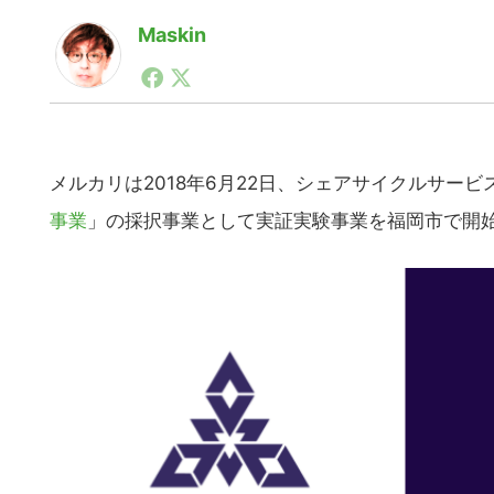
Maskin
1990年代初頭から記者としてまた起業家としてITス
る。シリコンバレーやEU等でのスタートアップを経験
力。ブログやSNS、LINEなどの誕生から普及成長ま
ュースポータルの創業デスクとして数億PV事業に。世界最大I
on Lab(WiL)などを経て、現在、スタートアップ支
メルカリは2018年6月22日、シェアサイクルサー
事業
」の採択事業として実証実験事業を福岡市で開