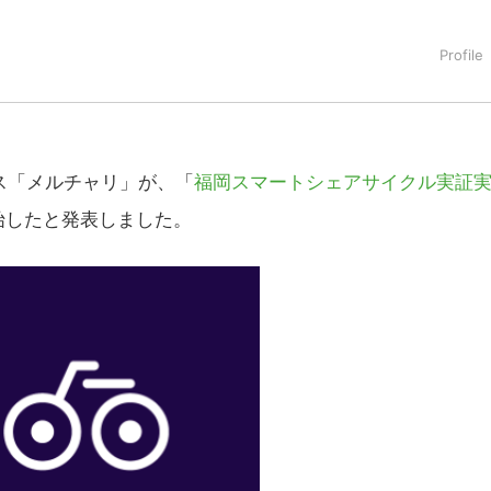
タートアップ業界のハードウェアからソフトウェアの事業創出に関わ
。日本ではネットエイジ等に所属、大手企業の新規事業創出に協
でを最前線で見てきた生き字引として注目される。通信キャリアのニ
T系メディア（スペイン）の元日本編集長、World Innovati
援側の取り組みに注力中。
ビス「メルチャリ」が、「
福岡スマートシェアサイクル実証
始したと発表しました。