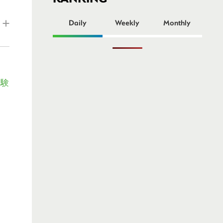
ー
Daily
Weekly
Monthly
実験