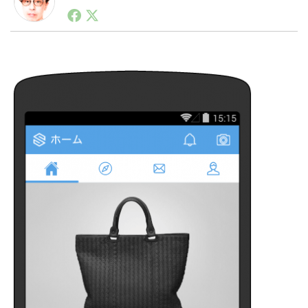
1990年代初頭から記者としてまた起業家としてITスタ
ートアップ業界のハードウェアからソフトウェアの事業
創出に関わる。シリコンバレーやEU等でのスタートア
LINE
暗号資産
ップを経験。日本ではネットエイジ等に所属、大手企業
の新規事業創出に協力。ブログやSNS、LINEなどの誕
生から普及成長までを最前線で見てきた生き字引として
注目される。通信キャリアのニュースポータルの創業デ
投資家登録
Drone
スクとして数億PV事業に。世界最大IT系メディア（ス
ペイン）の元日本編集長、World Innovation Lab(WiL)
などを経て、現在、スタートアップ支援側の取り組みに
特集
VR/AR
注力中。
Block Data Bank