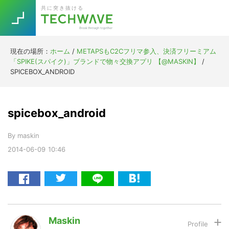
Skip
Skip
Skip
Skip
共に突き抜ける
to
to
to
to
primary
main
primary
footer
navigation
content
sidebar
現在の場所：
ホーム
/
METAPSもC2Cフリマ参入、決済フリーミアム
Trend
「SPIKE(スパイク)」ブランドで物々交換アプリ 【@MASKIN】
/
今話題の注目キーワード
SPICEBOX_ANDROID
Keywords
spicebox_android
5G
Asana
テレワーク
TOPICS
By
maskin
ニューノーマル
2014-06-09
10:46
[Startup]
RE:LIFE
[Voice Edition]
Re:Work
Daily
Weekly
Monthly
Maskin
[YouTube]
AI