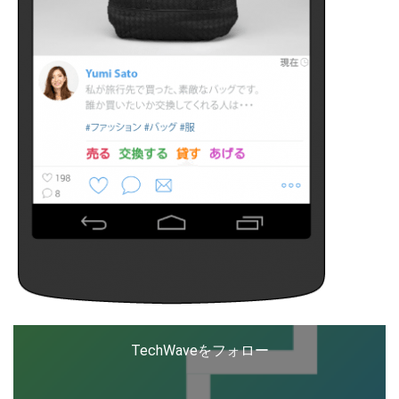
TechWaveをフォロー
こ