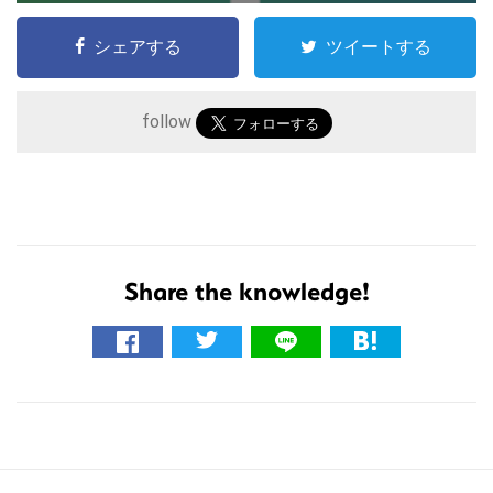
の
サ
シェアする
ツイートする
イ
ト
follow
を
検
索
す
る
Share the knowledge!