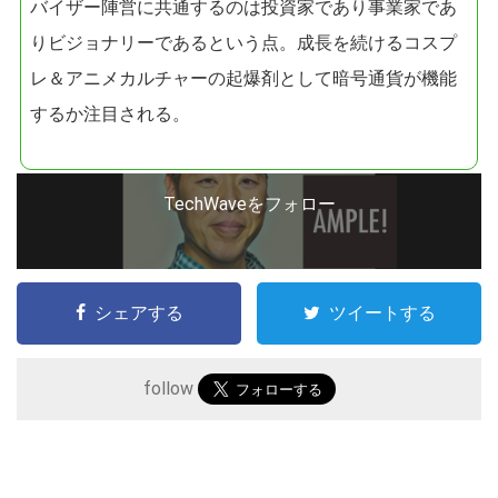
バイザー陣営に共通するのは投資家であり事業家であ
りビジョナリーであるという点。成長を続けるコスプ
レ＆アニメカルチャーの起爆剤として暗号通貨が機能
するか注目される。
こ
TechWaveをフォロー
の
サ
イ
シェアする
ツイートする
ト
を
検
follow
索
す
る