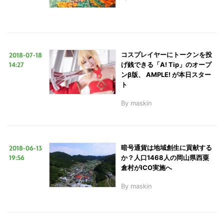
2018-07-18
コスプレイヤーにトークンを投
14:27
げ銭できる「A! Tip」のオープ
ンβ版、 AMPLE! が本日スター
ト
By
maskin
2018-06-13
暗号通貨は地域創生に貢献する
19:56
か？人口1468人の岡山県西粟
倉村がICO実施へ
By
maskin