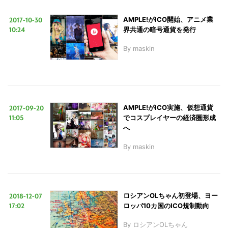
2017-10-30
AMPLE!がICO開始、アニメ業
10:24
界共通の暗号通貨を発行
By
maskin
2017-09-20
AMPLE!がICO実施、仮想通貨
11:05
でコスプレイヤーの経済圏形成
へ
By
maskin
2018-12-07
ロシアンOLちゃん初登場、ヨー
17:02
ロッパ10カ国のICO規制動向
By
ロシアンOLちゃん