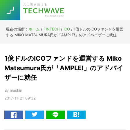
Skip
Skip
Skip
Skip
共に突き抜ける
to
to
to
to
primary
main
primary
footer
navigation
content
sidebar
現在の場所：
ホーム
/
FINTECH
/
ICO
/
1億ドルのICOファンドを運営
Trend
する MIKO MATSUMURA氏が「AMPLE!」のアドバイザーに就任
今話題の注目キーワード
Keywords
1億ドルのICOファンドを運営する Miko
5G
Asana
テレワーク
Matsumura氏が「AMPLE!」のアドバイ
TOPICS
ザーに就任
ニューノーマル
[Startup]
RE:LIFE
By
maskin
2017-11-21
09:32
[Voice Edition]
Re:Work
Daily
Weekly
Monthly
[YouTube]
AI