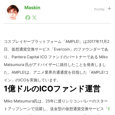
Maskin
1990年代初頭から記者としてまた起業家としてITスタ
LINE
暗号資産
ートアップ業界のハードウェアからソフトウェアの事業
創出に関わる。シリコンバレーやEU等でのスタートア
ップを経験。日本ではネットエイジ等に所属、大手企業
投資家登録
Drone
の新規事業創出に協力。ブログやSNS、LINEなどの誕
生から普及成長までを最前線で見てきた生き字引として
コスプレイヤープラットフォーム「AMPLE!」は2017年11月2
注目される。通信キャリアのニュースポータルの創業デ
日、仮想通貨交換サービス「Evercoin」のファウンダーであ
スクとして数億PV事業に。世界最大IT系メディア（ス
特集
VR/AR
ペイン）の元日本編集長、World Innovation Lab(WiL)
り、Pantera Capital ICO ファンドのパートナーである Miko
などを経て、現在、スタートアップ支援側の取り組みに
Matsumura 氏がアドバイザーに就任したことを発表しまし
注力中。
Block Data Bank
た。AMPLE!は、アニメ業界共通通貨を目指した「AMPLE!コ
イン」のICOを実施しています。
1億ドルのICOファンド運営
Miko Matsumura氏は、25年に渡りシリコンバレーのスター
トアップシーンで活躍し、送金型の仮想通貨交換サービス「
E