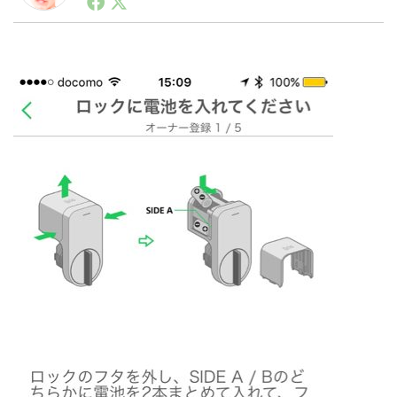
ートアップ業界のハードウェアからソフトウェアの事業
創出に関わる。シリコンバレーやEU等でのスタートア
ップを経験。日本ではネットエイジ等に所属、大手企業
LINE
暗号資産
の新規事業創出に協力。ブログやSNS、LINEなどの誕
生から普及成長までを最前線で見てきた生き字引として
注目される。通信キャリアのニュースポータルの創業デ
スクとして数億PV事業に。世界最大IT系メディア（ス
投資家登録
Drone
ペイン）の元日本編集長、World Innovation Lab(WiL)
などを経て、現在、スタートアップ支援側の取り組みに
注力中。
特集
VR/AR
Block Data Bank