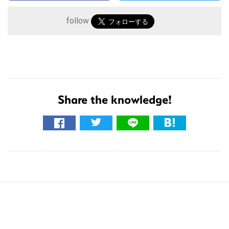
イ
follow
ト
を
検
索
す
Share the knowledge!
る