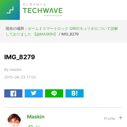
Skip
Skip
Skip
Skip
共に突き抜ける
to
to
to
to
primary
main
primary
footer
navigation
content
sidebar
現在の場所：
ホーム
/
スマートロック QRIO(キュリオ)について誤解
Trend
しておりました 【@MASKIN】
/
IMG_8279
今話題の注目キーワード
Keywords
IMG_8279
5G
Asana
テレワーク
TOPICS
By
maskin
ニューノーマル
2015-08-23
17:02
[Startup]
RE:LIFE
[Voice Edition]
Re:Work
Daily
Weekly
Monthly
Maskin
1990年代初頭から記者としてまた起業家としてITスタ
[YouTube]
AI