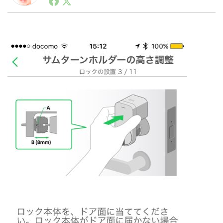
ートアップ業界のハードウェアからソフトウェアの事業
創出に関わる。シリコンバレーやEU等でのスタートア
ップを経験。日本ではネットエイジ等に所属、大手企業
LINE
暗号資産
の新規事業創出に協力。ブログやSNS、LINEなどの誕
生から普及成長までを最前線で見てきた生き字引として
注目される。通信キャリアのニュースポータルの創業デ
スクとして数億PV事業に。世界最大IT系メディア（ス
投資家登録
Drone
ペイン）の元日本編集長、World Innovation Lab(WiL)
などを経て、現在、スタートアップ支援側の取り組みに
注力中。
特集
VR/AR
Block Data Bank