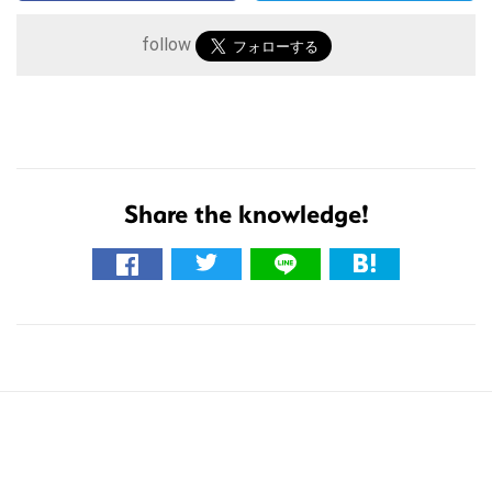
イ
follow
ト
を
検
索
す
Share the knowledge!
る