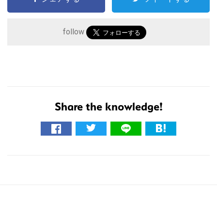
follow
こ
の
Share the knowledge!
サ
イ
ト
を
検
索
す
る