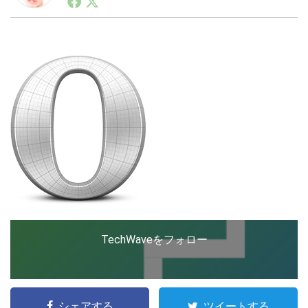
ートアップ業界のハードウェアからソフトウェアの事業
創出に関わる。シリコンバレーやEU等でのスタートア
ップを経験。日本ではネットエイジ等に所属、大手企業
LINE
暗号資産
の新規事業創出に協力。ブログやSNS、LINEなどの誕
生から普及成長までを最前線で見てきた生き字引として
注目される。通信キャリアのニュースポータルの創業デ
スクとして数億PV事業に。世界最大IT系メディア（ス
投資家登録
Drone
ペイン）の元日本編集長、World Innovation Lab(WiL)
などを経て、現在、スタートアップ支援側の取り組みに
注力中。
特集
VR/AR
Block Data Bank
TechWaveをフォロー
シェアする
ツイートする