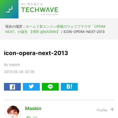
Skip
Skip
Skip
Skip
共に突き抜ける
to
to
to
to
primary
main
primary
footer
navigation
content
sidebar
現在の場所：
ホーム
/
新エンジン搭載のウェブブラウザ「OPERA
Trend
NEXT」が誕生 【増田 @MASKIN】
/
ICON-OPERA-NEXT-2013
今話題の注目キーワード
Keywords
icon-opera-next-2013
5G
Asana
テレワーク
TOPICS
By
maskin
ニューノーマル
2013-05-28
20:38
[Startup]
RE:LIFE
[Voice Edition]
Re:Work
Daily
Weekly
Monthly
Maskin
1990年代初頭から記者としてまた起業家としてITスタ
[YouTube]
AI