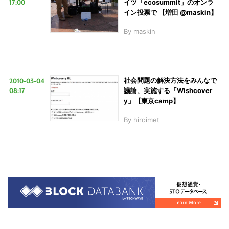
17:00
イツ「ecosummit」のオンラ
イン投票で 【増田 @maskin】
By
maskin
2010-03-04
社会問題の解決方法をみんなで
08:17
議論、実施する「Wishcover
y」【東京camp】
By
hiroimet