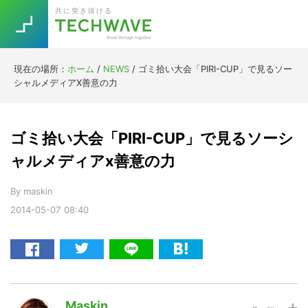
Skip
Skip
Skip
Skip
共に突き抜ける
to
to
to
to
primary
main
primary
footer
navigation
content
sidebar
現在の場所：
ホーム
/
NEWS
/
ゴミ拾い大会「PIRI-CUP」で見るソー
Trend
シャルメディアX善意の力
今話題の注目キーワード
Keywords
ゴミ拾い大会「PIRI-CUP」で見るソーシ
5G
Asana
テレワーク
ャルメディアx善意の力
TOPICS
ニューノーマル
By
maskin
2014-05-07
08:40
[Startup]
RE:LIFE
[Voice Edition]
Re:Work
Daily
Weekly
Monthly
Maskin
[YouTube]
AI