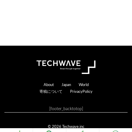
Footer
About
Japan
World
寄稿について
PrivacyPolicy
[footer_backtotop]
© 2026 Techwave.inc