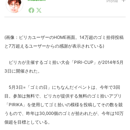
1990年代初頭から記者としてまた起業家としてITスタ
ートアップ業界のハードウェアからソフトウェアの事業
LINE
暗号資産
創出に関わる。シリコンバレーやEU等でのスタートア
ップを経験。日本ではネットエイジ等に所属、大手企業
の新規事業創出に協力。ブログやSNS、LINEなどの誕
生から普及成長までを最前線で見てきた生き字引として
(画像：ピリカユーザーのHOME画面。14万超のゴミ拾得投稿
投資家登録
Drone
注目される。通信キャリアのニュースポータルの創業デ
と7万超えるユーザーからの感謝が表示されている)
スクとして数億PV事業に。世界最大IT系メディア（ス
ペイン）の元日本編集長、World Innovation Lab(WiL)
などを経て、現在、スタートアップ支援側の取り組みに
特集
VR/AR
ピリカが主催するゴミ拾い大会「PIRI-CUP」が2014年5月
注力中。
3日に開催された。
Block Data Bank
5月3日=「ゴミの日」にちなんだイベントは、今年で3回
目。参加は無料で、ピリカが提供する無料のゴミ拾いアプリ
「PIRIKA」を使用してゴミ拾いの模様を投稿してその数を竸
うもので、昨年は30,000個のゴミが拾われたが、今年は10万
個超を目標としている。