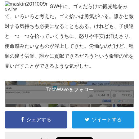
GW中に、ゴミだらけの観光地をみ
て、いろいろと考えた。ゴミ拾いは勇気がいる。誰かと敵
対する気持ちも必要になることもある。けれども、子供達
と一つ一つを拾っていくうちに、怒りや不安は消えさり、
使命感みたいなものが浮上してきた。労働なのだけど、種
類の違う労働。誰かに貢献できるだろうという希望の光を
見いだすことができるような気がした。
こ
の
サ
TechWaveをフォロー
イ
ト
を
シェアする
ツイートする
検
索