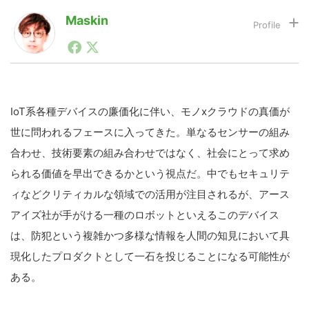
Maskin
1990年代初頭から記者としてまた起業家としてITスタ
LINE
暗号資産
ートアップ業界のハードウェアからソフトウェアの事業
創出に関わる。シリコンバレーやEU等でのスタートア
ップを経験。日本ではネットエイジ等に所属、大手企業
投資家登録
Drone
の新規事業創出に協力。ブログやSNS、LINEなどの誕
生から普及成長までを最前線で見てきた生き字引として
IoT系各種デバイスの廉価化に伴い、モノxクラウドの真価が
注目される。通信キャリアのニュースポータルの創業デ
世に問われるフェースに入ってきた。単なるセンサーの組み
スクとして数億PV事業に。世界最大IT系メディア（ス
特集
VR/AR
ペイン）の元日本編集長、World Innovation Lab(WiL)
合わせ、技術要素の組み合わせではなく、社会にとって求め
などを経て、現在、スタートアップ支援側の取り組みに
られる価値を早出できるかという視点だ。中でもセキュリテ
注力中。
Block Data Bank
ィなどクリティカルな領域での活用が注目されるが、アース
アイズ社が手がける一種のロボットといえるこのデバイス
は、防犯という複雑かつ多様な情報を人間の知見において具
現化したプロダクトとして一石を投じることになる可能性が
ある。