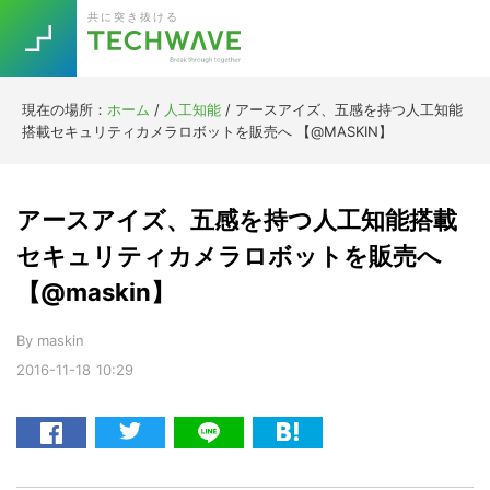
Skip
Skip
Skip
Skip
共に突き抜ける
to
to
to
to
primary
main
primary
footer
navigation
content
sidebar
現在の場所：
ホーム
/
人工知能
/
アースアイズ、五感を持つ人工知能
Trend
搭載セキュリティカメラロボットを販売へ 【@MASKIN】
今話題の注目キーワード
Keywords
アースアイズ、五感を持つ人工知能搭載
5G
Asana
テレワーク
セキュリティカメラロボットを販売へ
TOPICS
【@maskin】
ニューノーマル
[Startup]
RE:LIFE
By
maskin
2016-11-18
10:29
[Voice Edition]
Re:Work
Daily
Weekly
Monthly
[YouTube]
AI