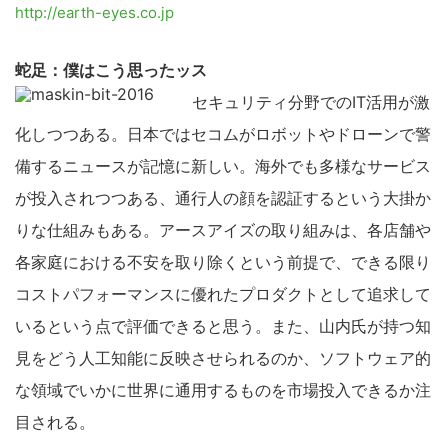
http://earth-eyes.co.jp
検
索
蛇足：僕はこう思ったッス
す
セキュリティ分野でのIT活用が激
る
化しつつある。日本ではセコムがロボットやドローンで警
備するニュースが記憶に新しい。海外でも多様なサービス
が投入されつつある、通行人の顔を認証するという大掛か
りな仕組みもある。アースアイズの取り組みは、各店舗や
各家庭における不安を取り除くという前提で、できる限り
コストパフォーマンスに優れたプロダクトとして追求して
いるという点で評価できると思う。また、山内氏が持つ知
見をどう人工知能に反映させられるのか、ソフトウェア的
な領域でいかに世界に通用するものを市場投入できるか注
目される。