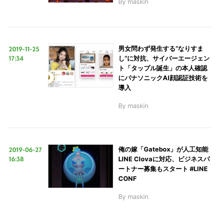
By
maskin
2019-11-25
男女問わず発生する“なりすま
17:34
し”に対抗、サイバーエージェン
ト「タップル誕生」の本人確認
にパナソニックAI顔認証技術を
導入
By
maskin
2019-06-27
俺の嫁「Gatebox」が人工知能
16:38
LINE Clovaに対応、ビジネスパ
ートナー募集もスタート #LINE
CONF
By
maskin