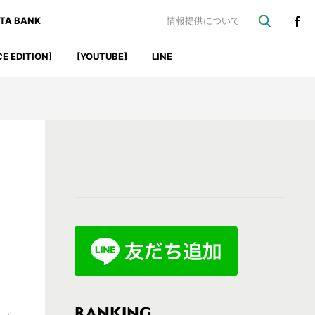
ATA BANK
情報提供について
CE EDITION]
[YOUTUBE]
LINE
最
初
の
サ
イ
ド
バ
RANKING