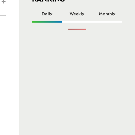
ー
Daily
Weekly
Monthly