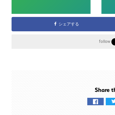
サ
イ
ト
シェアする
を
検
索
follow
す
る
Share t