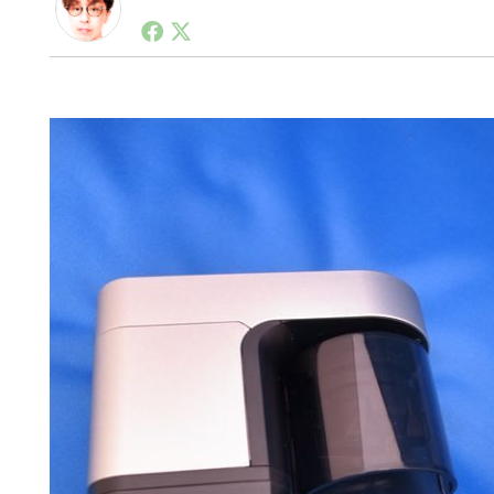
1990年代初頭から記者としてまた起業家としてITス
る。シリコンバレーやEU等でのスタートアップを経験
力。ブログやSNS、LINEなどの誕生から普及成長ま
ュースポータルの創業デスクとして数億PV事業に。世界最大I
on Lab(WiL)などを経て、現在、スタートアップ支