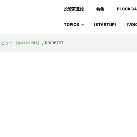
投資家登録
特集
BLOCK D
TOPICS
[STARTUP]
[VOI
レビュー 【@MASKIN】
/
R0016797