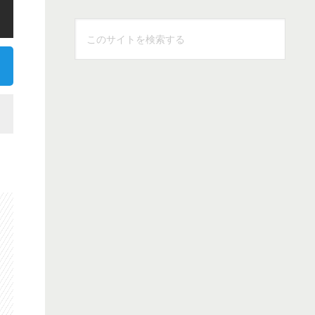
こ
の
サ
イ
ト
を
検
索
す
る