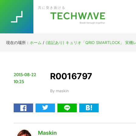
Skip
Skip
Skip
Skip
共に突き抜ける
to
to
to
to
primary
main
primary
footer
navigation
content
sidebar
現在の場所：
ホーム
/
(追記あり) キュリオ「QRIO SMARTLOCK」 実機
R0016797
2015-08-22
10:25
By
maskin
Maskin