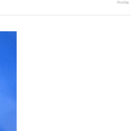
タートアップ業界のハードウェアからソフトウェアの事業創出に関わ
。日本ではネットエイジ等に所属、大手企業の新規事業創出に協
でを最前線で見てきた生き字引として注目される。通信キャリアのニ
T系メディア（スペイン）の元日本編集長、World Innovati
援側の取り組みに注力中。