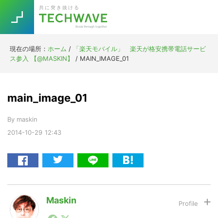
Skip
Skip
Skip
Skip
共に突き抜ける
to
to
to
to
primary
main
primary
footer
navigation
content
sidebar
現在の場所：
ホーム
/
「楽天モバイル」 楽天が格安携帯電話サービ
Trend
ス参入 【@MASKIN】
/
MAIN_IMAGE_01
今話題の注目キーワード
Keywords
main_image_01
5G
Asana
テレワーク
TOPICS
By
maskin
ニューノーマル
2014-10-29
12:43
[Startup]
RE:LIFE
[Voice Edition]
Re:Work
Daily
Weekly
Monthly
Maskin
1990年代初頭から記者としてまた起業家としてITスタ
[YouTube]
AI