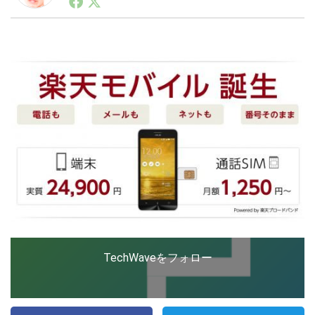
ートアップ業界のハードウェアからソフトウェアの事業
創出に関わる。シリコンバレーやEU等でのスタートア
ップを経験。日本ではネットエイジ等に所属、大手企業
LINE
暗号資産
の新規事業創出に協力。ブログやSNS、LINEなどの誕
生から普及成長までを最前線で見てきた生き字引として
注目される。通信キャリアのニュースポータルの創業デ
スクとして数億PV事業に。世界最大IT系メディア（ス
投資家登録
Drone
ペイン）の元日本編集長、World Innovation Lab(WiL)
などを経て、現在、スタートアップ支援側の取り組みに
注力中。
特集
VR/AR
Block Data Bank
TechWaveをフォロー