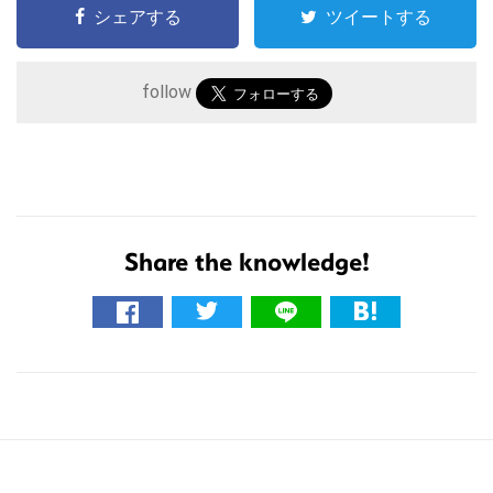
シェアする
ツイートする
follow
こ
の
Share the knowledge!
サ
イ
ト
を
検
索
す
る