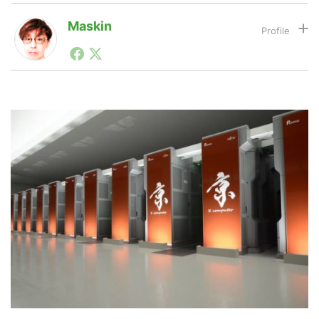
Maskin
LINE
暗号資産
1990年代初頭から記者としてまた起業家としてITスタ
ートアップ業界のハードウェアからソフトウェアの事業
創出に関わる。シリコンバレーやEU等でのスタートア
ップを経験。日本ではネットエイジ等に所属、大手企業
投資家登録
Drone
の新規事業創出に協力。ブログやSNS、LINEなどの誕
生から普及成長までを最前線で見てきた生き字引として
注目される。通信キャリアのニュースポータルの創業デ
スクとして数億PV事業に。世界最大IT系メディア（ス
特集
VR/AR
ペイン）の元日本編集長、World Innovation Lab(WiL)
などを経て、現在、スタートアップ支援側の取り組みに
注力中。
Block Data Bank