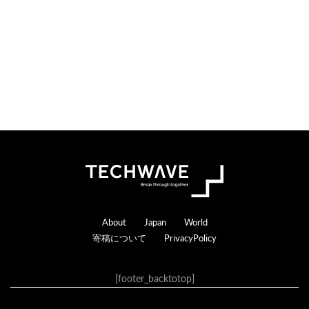
Footer
About
Japan
World
寄稿について
PrivacyPolicy
[footer_backtotop]