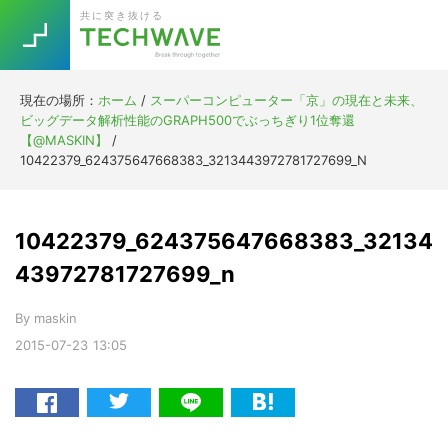
Skip
Skip
Skip
Skip
共に突き抜ける
to
to
to
to
primary
main
primary
footer
navigation
content
sidebar
現在の場所：
ホーム
/
スーパーコンピューター「京」の現在と未来、
Trend
ビッグデータ解析性能のGRAPH500でぶっちぎり1位奪還
今話題の注目キーワード
【@MASKIN】
/
Keywords
10422379_624375647668383_3213443972781727699_N
5G
Asana
テレワーク
10422379_624375647668383_32134
TOPICS
ニューノーマル
43972781727699_n
[Startup]
RE:LIFE
By
maskin
2015-07-23
13:05
[Voice Edition]
Re:Work
Daily
Weekly
Monthly
[YouTube]
AI