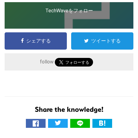
TechWaveをフォロー
シェアする
ツイートする
follow
こ
の
サ
イ
Share the knowledge!
ト
を
検
索