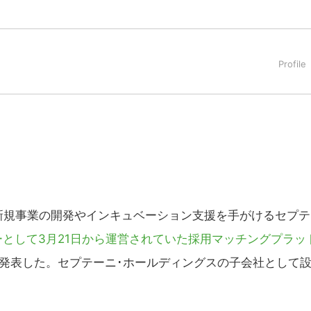
タートアップ業界のハードウェアからソフトウェアの事業創出に関わ
。日本ではネットエイジ等に所属、大手企業の新規事業創出に協
でを最前線で見てきた生き字引として注目される。通信キャリアのニ
T系メディア（スペイン）の元日本編集長、World Innovati
援側の取り組みに注力中。
規事業の開発やインキュベーション支援を手がけるセプテ
として3月21日から運営されていた採用マッチングプラッ
発表した。セプテーニ･ホールディングスの子会社として