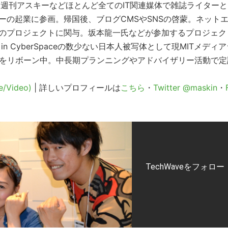
グ→週刊アスキーなどほとんど全てのIT関連媒体で雑誌ライター
の起業に参画。帰国後、ブログCMSやSNSの啓蒙。ネット
のプロジェクトに関与。坂本龍一氏などが参加するプロジェク
s in CyberSpaceの数少ない日本人被写体として現MITメディ
veをリボーン中。中長期プランニングやアドバイザリー活動で定
e/Video)
| 詳しいプロフィールは
こちら
・
Twitter @maskin
・
TechWaveをフォロー