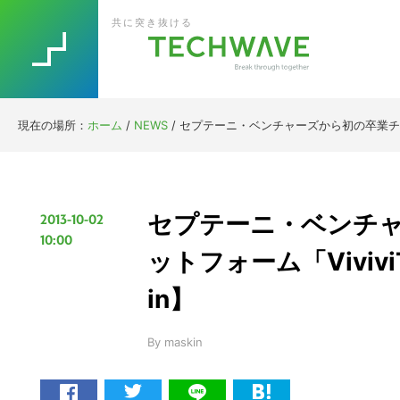
Skip
Skip
Skip
Skip
共に突き抜ける
to
to
to
to
primary
main
primary
footer
navigation
content
sidebar
現在の場所：
ホーム
/
NEWS
/
セプテーニ・ベンチャーズから初の卒業チーム
セプテーニ・ベンチ
2013-10-02
10:00
ットフォーム「Viviv
in】
By
maskin