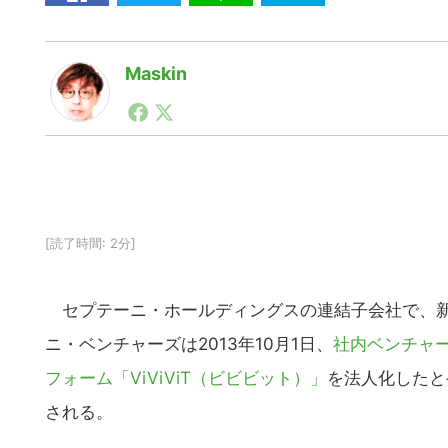
Maskin
1990年代初頭から記者としてまた起業家としてITス
る。シリコンバレーやEU等でのスタートアップを経験
力。ブログやSNS、LINEなどの誕生から普及成長ま
ュースポータルの創業デスクとして数億PV事業に。世界最大I
on Lab(WiL)などを経て、現在、スタートアップ支
[読了時間: 2分]
セプテーニ・ホールディングスの連結子会社で、新
ニ・ベンチャーズは2013年10月1日、
社内ベンチャー
フォーム「ViViViT（ビビビット）」
を法人化したと
される。