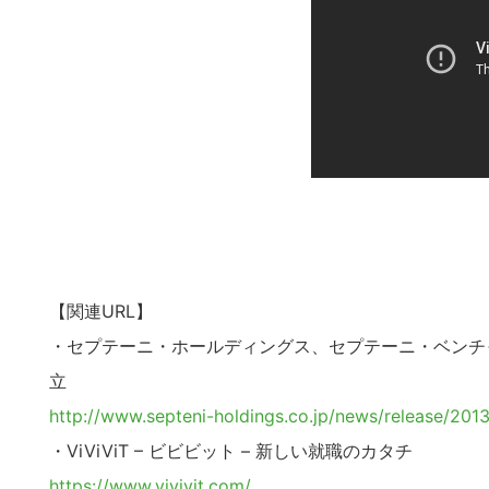
の
サ
イ
ト
を
検
索
す
る
【関連URL】
・セプテーニ・ホールディングス、セプテーニ・ベンチャ
立
http://www.septeni-holdings.co.jp/news/release/20
・ViViViT – ビビビット – 新しい就職のカタチ
https://www.vivivit.com/