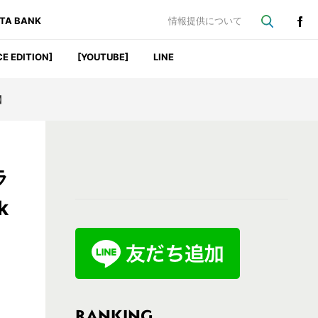
ATA BANK
情報提供について
CE EDITION]
[YOUTUBE]
LINE
】
最
ラ
初
k
の
サ
イ
ド
バ
RANKING