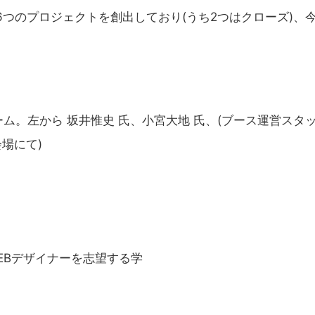
6つのプロジェクトを創出しており(うち2つはクローズ)、
ViTチーム。左から 坂井惟史 氏、小宮大地 氏、(ブース運営スタ
の会場にて)
WEBデザイナーを志望する学