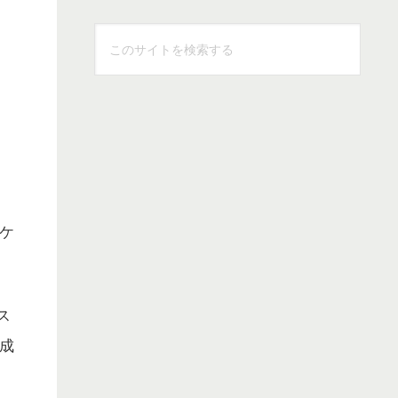
こ
の
サ
イ
ト
を
検
索
ケ
す
る
ス
成