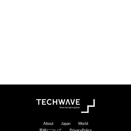
Footer
About
Japan
World
寄稿について
PrivacyPolicy