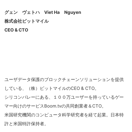
グェン ヴェトハ Viet Ha Nguyen
こ
株式会社ビットマイル
の
CEO & CTO
サ
イ
ト
を
検
索
ユーザデータ保護のブロックチェーンソリューションを提供
す
している、（株）ビットマイルのCEO & CTO。
る
シリコンバレーにある、１００万ユーザーを持っているゲー
マー向けのサービスBoom.tvの共同創業者＆CTO。
米国研究機関のコンピュータ科学研究者を経て起業。日本特
許と米国特許保持者。