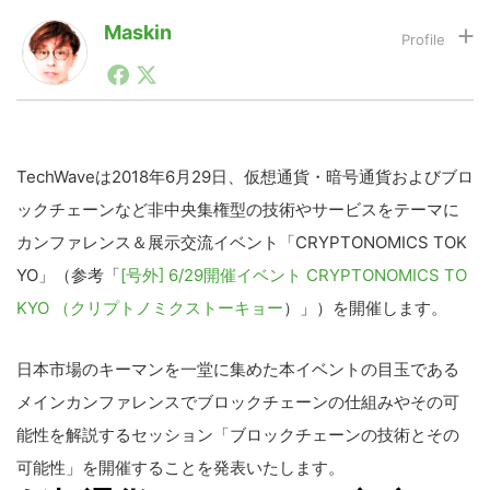
Maskin
1990年代初頭から記者としてまた起業家としてITスタ
LINE
暗号資産
ートアップ業界のハードウェアからソフトウェアの事業
創出に関わる。シリコンバレーやEU等でのスタートア
ップを経験。日本ではネットエイジ等に所属、大手企業
投資家登録
Drone
の新規事業創出に協力。ブログやSNS、LINEなどの誕
生から普及成長までを最前線で見てきた生き字引として
TechWaveは2018年6月29日、仮想通貨・暗号通貨およびブロ
注目される。通信キャリアのニュースポータルの創業デ
ックチェーンなど非中央集権型の技術やサービスをテーマに
スクとして数億PV事業に。世界最大IT系メディア（ス
特集
VR/AR
ペイン）の元日本編集長、World Innovation Lab(WiL)
カンファレンス＆展示交流イベント「CRYPTONOMICS TOK
などを経て、現在、スタートアップ支援側の取り組みに
YO」（参考「
注力中。
[号外] 6/29開催イベント CRYPTONOMICS TO
Block Data Bank
KYO （クリプトノミクストーキョー
）」）を開催します。
日本市場のキーマンを一堂に集めた本イベントの目玉である
メインカンファレンスでブロックチェーンの仕組みやその可
能性を解説するセッション「ブロックチェーンの技術とその
可能性」を開催することを発表いたします。