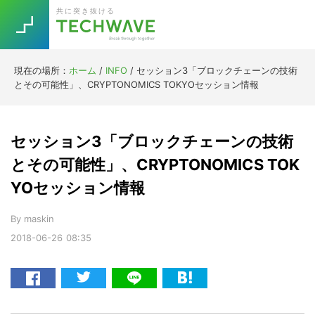
Skip
Skip
Skip
Skip
共に突き抜ける
to
to
to
to
primary
main
primary
footer
navigation
content
sidebar
現在の場所：
ホーム
/
INFO
/
セッション3「ブロックチェーンの技術
Trend
とその可能性」、CRYPTONOMICS TOKYOセッション情報
今話題の注目キーワード
Keywords
セッション3「ブロックチェーンの技術
5G
Asana
テレワーク
とその可能性」、CRYPTONOMICS TOK
TOPICS
YOセッション情報
ニューノーマル
[Startup]
RE:LIFE
By
maskin
2018-06-26
08:35
[Voice Edition]
Re:Work
Daily
Weekly
Monthly
[YouTube]
AI