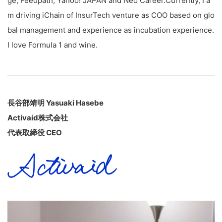
ge, Feedpath, Yahoo! JAPAN and Neo Career.Currently, I a
m driving iChain of InsurTech venture as COO based on glo
bal management and experience as incubation experience.
I love Formula 1 and wine.
長谷部靖明 Yasuaki Hasebe
Activaid株式会社
代表取締役 CEO