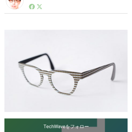
1990年代初頭から記者としてまた起業家としてITスタ
ートアップ業界のハードウェアからソフトウェアの事業
創出に関わる。シリコンバレーやEU等でのスタートア
LINE
暗号資産
ップを経験。日本ではネットエイジ等に所属、大手企業
の新規事業創出に協力。ブログやSNS、LINEなどの誕
生から普及成長までを最前線で見てきた生き字引として
注目される。通信キャリアのニュースポータルの創業デ
投資家登録
Drone
スクとして数億PV事業に。世界最大IT系メディア（ス
ペイン）の元日本編集長、World Innovation Lab(WiL)
などを経て、現在、スタートアップ支援側の取り組みに
特集
VR/AR
注力中。
Block Data Bank
TechWaveをフォロー