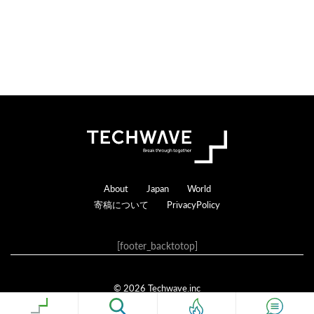
Footer
About
Japan
World
寄稿について
PrivacyPolicy
[footer_backtotop]
© 2026 Techwave.inc
Genesis Framework
·
WordPress
·
ログイン