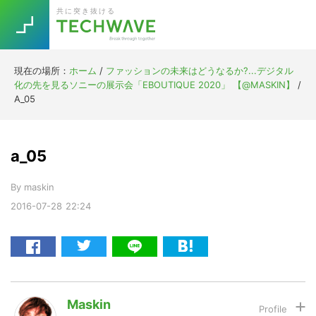
Skip
Skip
Skip
Skip
共に突き抜ける
to
to
to
to
primary
main
primary
footer
navigation
content
sidebar
現在の場所：
ホーム
/
ファッションの未来はどうなるか?...デジタル
Trend
化の先を見るソニーの展示会「EBOUTIQUE 2020」 【@MASKIN】
/
今話題の注目キーワード
A_05
Keywords
a_05
5G
Asana
テレワーク
TOPICS
By
maskin
ニューノーマル
2016-07-28
22:24
[Startup]
RE:LIFE
[Voice Edition]
Re:Work
Daily
Weekly
Monthly
Maskin
[YouTube]
AI