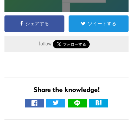
シェアする
ツイートする
follow
こ
の
サ
Share the knowledge!
イ
ト
を
検
索
す