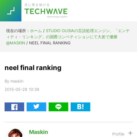
Skip
Skip
Skip
Skip
共に突き抜ける
to
to
to
to
primary
main
primary
footer
navigation
content
sidebar
現在の場所：
ホーム
/
STUDIO OUSIAの言語処理エンジン、「エンテ
Trend
ィティ・リンキング」の国際コンペティションにて大差で優勝
今話題の注目キーワード
@MASKIN
/
NEEL FINAL RANKING
Keywords
neel final ranking
5G
Asana
テレワーク
TOPICS
By
maskin
ニューノーマル
2015-05-28
10:39
[Startup]
RE:LIFE
[Voice Edition]
Re:Work
Daily
Weekly
Monthly
Maskin
[YouTube]
AI