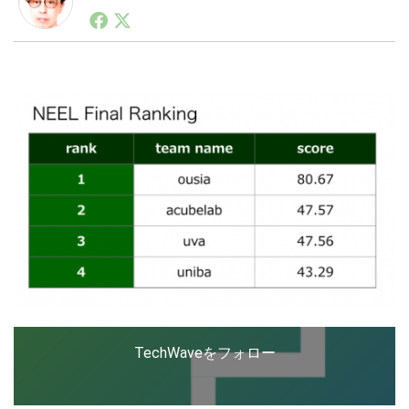
1990年代初頭から記者としてまた起業家としてITスタ
ートアップ業界のハードウェアからソフトウェアの事業
創出に関わる。シリコンバレーやEU等でのスタートア
LINE
暗号資産
ップを経験。日本ではネットエイジ等に所属、大手企業
の新規事業創出に協力。ブログやSNS、LINEなどの誕
生から普及成長までを最前線で見てきた生き字引として
注目される。通信キャリアのニュースポータルの創業デ
投資家登録
Drone
スクとして数億PV事業に。世界最大IT系メディア（ス
ペイン）の元日本編集長、World Innovation Lab(WiL)
などを経て、現在、スタートアップ支援側の取り組みに
特集
VR/AR
注力中。
Block Data Bank
TechWaveをフォロー