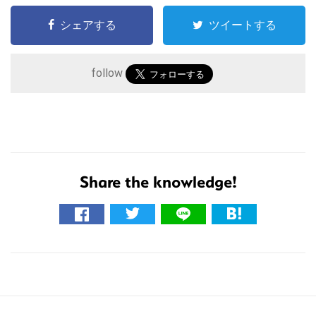
シェアする
ツイートする
follow
こ
の
サ
Share the knowledge!
イ
ト
を
検
索
す
る