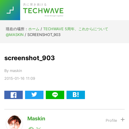
Skip
Skip
Skip
Skip
共に突き抜ける
to
to
to
to
primary
main
primary
footer
navigation
content
sidebar
現在の場所：
ホーム
/
TECHWAVE 5周年、これからについて
Trend
@MASKIN
/
SCREENSHOT_903
今話題の注目キーワード
Keywords
screenshot_903
5G
Asana
テレワーク
TOPICS
By
maskin
ニューノーマル
2015-01-16
11:09
[Startup]
RE:LIFE
[Voice Edition]
Re:Work
Daily
Weekly
Monthly
Maskin
1990年代初頭から記者としてまた起業家としてITスタ
[YouTube]
AI