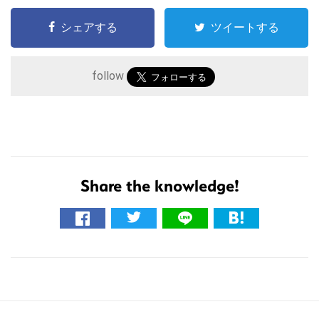
シェアする
ツイートする
follow
こ
の
サ
Share the knowledge!
イ
ト
を
検
索
す