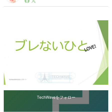
ートアップ業界のハードウェアからソフトウェアの事業
創出に関わる。シリコンバレーやEU等でのスタートア
ップを経験。日本ではネットエイジ等に所属、大手企業
LINE
暗号資産
の新規事業創出に協力。ブログやSNS、LINEなどの誕
生から普及成長までを最前線で見てきた生き字引として
注目される。通信キャリアのニュースポータルの創業デ
スクとして数億PV事業に。世界最大IT系メディア（ス
投資家登録
Drone
ペイン）の元日本編集長、World Innovation Lab(WiL)
などを経て、現在、スタートアップ支援側の取り組みに
注力中。
特集
VR/AR
Block Data Bank
TechWaveをフォロー