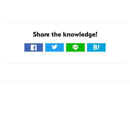
Share the knowledge!
こ
の
サ
イ
ト
を
検
索
す
る