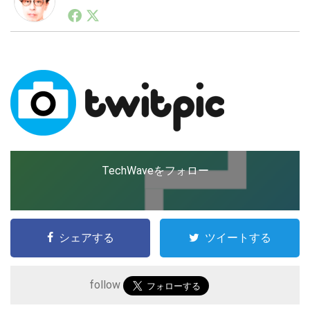
1990年代初頭から記者としてまた起業家としてITスタ
ートアップ業界のハードウェアからソフトウェアの事業
創出に関わる。シリコンバレーやEU等でのスタートア
LINE
暗号資産
ップを経験。日本ではネットエイジ等に所属、大手企業
の新規事業創出に協力。ブログやSNS、LINEなどの誕
生から普及成長までを最前線で見てきた生き字引として
注目される。通信キャリアのニュースポータルの創業デ
投資家登録
Drone
スクとして数億PV事業に。世界最大IT系メディア（ス
ペイン）の元日本編集長、World Innovation Lab(WiL)
などを経て、現在、スタートアップ支援側の取り組みに
特集
VR/AR
注力中。
TechWaveをフォロー
Block Data Bank
シェアする
ツイートする
follow