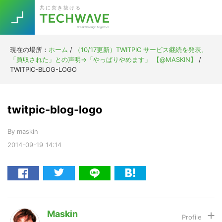
Skip
Skip
Skip
Skip
共に突き抜ける
to
to
to
to
primary
main
primary
footer
navigation
content
sidebar
現在の場所：
ホーム
/
（10/17更新）TWITPIC サービス継続を発表、
Trend
「買収された」との声明→「やっぱりやめます」 【@MASKIN】
/
今話題の注目キーワード
TWITPIC-BLOG-LOGO
Keywords
twitpic-blog-logo
5G
Asana
テレワーク
TOPICS
By
maskin
ニューノーマル
2014-09-19
14:14
[Startup]
RE:LIFE
[Voice Edition]
Re:Work
Daily
Weekly
Monthly
Maskin
[YouTube]
AI