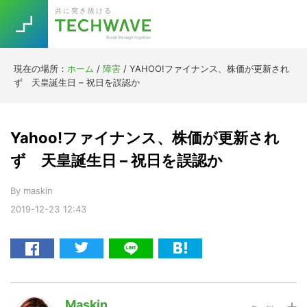
Skip
Skip
Skip
Skip
共に突き抜ける
to
to
to
to
primary
main
primary
footer
navigation
content
sidebar
現在の場所：
ホーム
/
障害
/
YAHOO!ファイナンス、株価が更新され
Trend
ず 天皇誕生日 – 祝日を誤認か
今話題の注目キーワード
Keywords
Yahoo!ファイナンス、株価が更新され
5G
Asana
テレワーク
ず 天皇誕生日 – 祝日を誤認か
TOPICS
ニューノーマル
By
maskin
2019-12-23
12:43
[Startup]
RE:LIFE
[Voice Edition]
Re:Work
Daily
Weekly
Monthly
Maskin
[YouTube]
AI