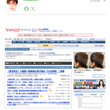
1990年代初頭から記者としてまた起業家としてITスタ
ートアップ業界のハードウェアからソフトウェアの事業
LINE
暗号資産
創出に関わる。シリコンバレーやEU等でのスタートア
ップを経験。日本ではネットエイジ等に所属、大手企業
の新規事業創出に協力。ブログやSNS、LINEなどの誕
生から普及成長までを最前線で見てきた生き字引として
投資家登録
Drone
注目される。通信キャリアのニュースポータルの創業デ
スクとして数億PV事業に。世界最大IT系メディア（ス
ペイン）の元日本編集長、World Innovation Lab(WiL)
などを経て、現在、スタートアップ支援側の取り組みに
特集
VR/AR
注力中。
Block Data Bank