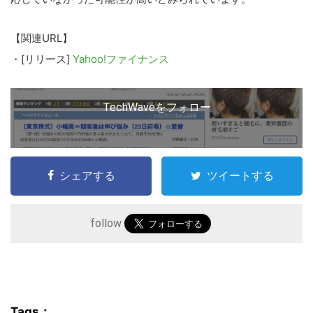
の
サ
【関連URL】
イ
・[リリース]
Yahoo!ファイナンス
ト
を
検
TechWaveをフォロー
索
す
る
シェアする
ツイートする
follow
Tags：