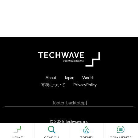
Footer
About
Japan
World
寄稿について
PrivacyPolicy
[footer_backtotop]
© 2026 Techwave.inc
Genesis Framework
·
WordPress
·
ログイン
HOME
SEARCH
COMMENTS
TREND