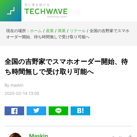
Skip
Skip
Skip
Skip
共に突き抜ける
to
to
to
to
primary
main
primary
footer
navigation
content
sidebar
現在の場所：
ホーム
/
産業
/
商業
/
リテール
/
全国の吉野家でスマホ
Trend
オーダー開始、待ち時間無しで受け取り可能へ
今話題の注目キーワード
Keywords
全国の吉野家でスマホオーダー開始、待
5G
Asana
テレワーク
ち時間無しで受け取り可能へ
TOPICS
ニューノーマル
By
maskin
2020-02-14
13:06
[Startup]
RE:LIFE
[Voice Edition]
Re:Work
Daily
Weekly
Monthly
Maskin
[YouTube]
AI