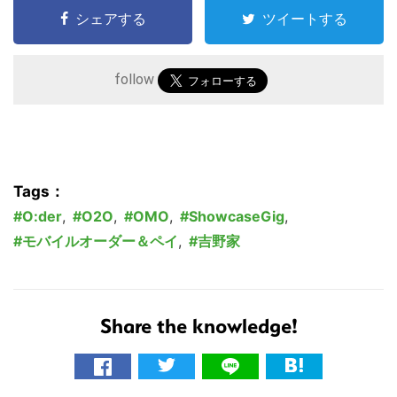
シェアする
ツイートする
こ
の
follow
サ
イ
ト
を
検
Tags：
索
O:der
,
O2O
,
OMO
,
ShowcaseGig
,
す
モバイルオーダー＆ペイ
,
吉野家
る
Share the knowledge!