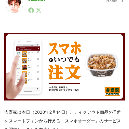
1990年代初頭から記者としてまた起業家としてITスタ
ートアップ業界のハードウェアからソフトウェアの事業
LINE
暗号資産
創出に関わる。シリコンバレーやEU等でのスタートア
ップを経験。日本ではネットエイジ等に所属、大手企業
の新規事業創出に協力。ブログやSNS、LINEなどの誕
生から普及成長までを最前線で見てきた生き字引として
投資家登録
Drone
注目される。通信キャリアのニュースポータルの創業デ
スクとして数億PV事業に。世界最大IT系メディア（ス
ペイン）の元日本編集長、World Innovation Lab(WiL)
などを経て、現在、スタートアップ支援側の取り組みに
特集
VR/AR
注力中。
Block Data Bank
吉野家は本日（2020年2月14日）、テイクアウト商品の予約
をスマートフォンから行える「スマホオーダー」のサービス