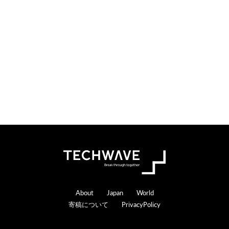
Footer
About
Japan
World
寄稿について
PrivacyPolicy