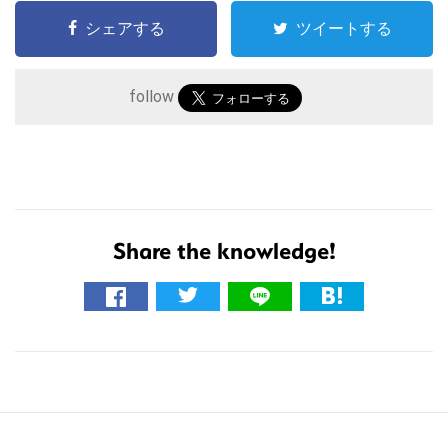
シェアする
ツイートする
follow
こ
の
Share the knowledge!
サ
イ
ト
を
検
索
す
る