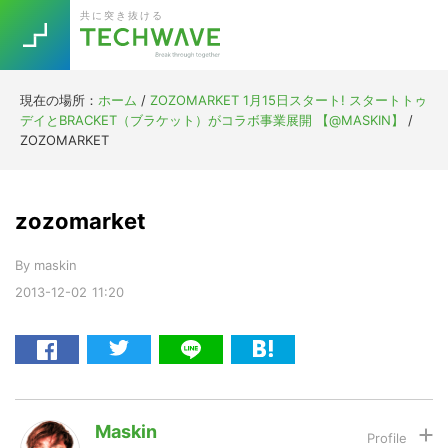
Skip
Skip
Skip
Skip
共に突き抜ける
to
to
to
to
primary
main
primary
footer
navigation
content
sidebar
現在の場所：
ホーム
/
ZOZOMARKET 1月15日スタート! スタートトゥ
Trend
デイとBRACKET（ブラケット）がコラボ事業展開 【@MASKIN】
/
今話題の注目キーワード
ZOZOMARKET
Keywords
zozomarket
5G
Asana
テレワーク
TOPICS
By
maskin
ニューノーマル
2013-12-02
11:20
[Startup]
RE:LIFE
[Voice Edition]
Re:Work
Daily
Weekly
Monthly
Maskin
[YouTube]
AI