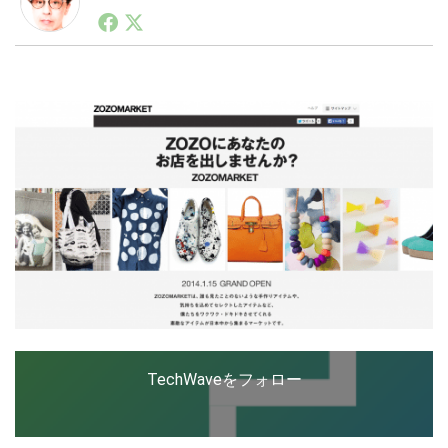
1990年代初頭から記者としてまた起業家としてITスタ
ートアップ業界のハードウェアからソフトウェアの事業
創出に関わる。シリコンバレーやEU等でのスタートア
LINE
暗号資産
ップを経験。日本ではネットエイジ等に所属、大手企業
の新規事業創出に協力。ブログやSNS、LINEなどの誕
生から普及成長までを最前線で見てきた生き字引として
注目される。通信キャリアのニュースポータルの創業デ
投資家登録
Drone
スクとして数億PV事業に。世界最大IT系メディア（ス
ペイン）の元日本編集長、World Innovation Lab(WiL)
などを経て、現在、スタートアップ支援側の取り組みに
特集
VR/AR
注力中。
Block Data Bank
TechWaveをフォロー