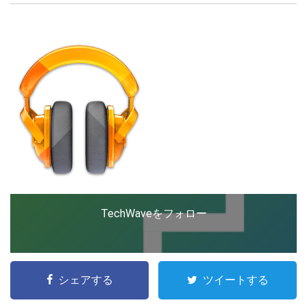
創出に関わる。シリコンバレーやEU等でのスタートア
ップを経験。日本ではネットエイジ等に所属、大手企業
の新規事業創出に協力。ブログやSNS、LINEなどの誕
LINE
暗号資産
生から普及成長までを最前線で見てきた生き字引として
注目される。通信キャリアのニュースポータルの創業デ
スクとして数億PV事業に。世界最大IT系メディア（ス
ペイン）の元日本編集長、World Innovation Lab(WiL)
投資家登録
Drone
などを経て、現在、スタートアップ支援側の取り組みに
注力中。
特集
VR/AR
Block Data Bank
TechWaveをフォロー
シェアする
ツイートする