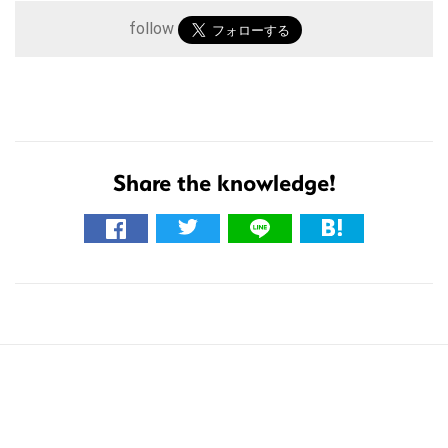
follow
こ
Share the knowledge!
の
サ
イ
ト
を
検
索
す
る