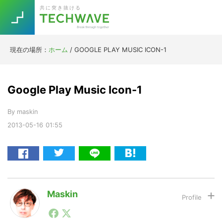
Skip
Skip
Skip
Skip
共に突き抜ける
to
to
to
to
primary
main
primary
footer
navigation
content
sidebar
現在の場所：
ホーム
/
GOOGLE PLAY MUSIC ICON-1
Trend
今話題の注目キーワード
Keywords
Google Play Music Icon-1
By
maskin
5G
Asana
テレワーク
TOPICS
2013-05-16
01:55
ニューノーマル
[Startup]
RE:LIFE
[Voice Edition]
Re:Work
Maskin
Daily
Weekly
Monthly
1990年代初頭から記者としてまた起業家としてITスタ
ートアップ業界のハードウェアからソフトウェアの事業
[YouTube]
AI