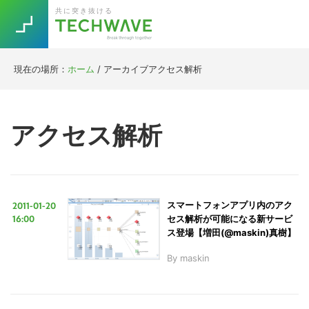
Skip
Skip
Skip
Skip
共に突き抜ける
to
to
to
to
primary
main
primary
footer
navigation
content
sidebar
現在の場所：
ホーム
/
アーカイブアクセス解析
Trend
今話題の注目キーワード
Keywords
アクセス解析
5G
Asana
テレワーク
TOPICS
ニューノーマル
2011-01-20
スマートフォンアプリ内のアク
[Startup]
RE:LIFE
16:00
セス解析が可能になる新サービ
ス登場【増田(@maskin)真樹】
By
maskin
[Voice Edition]
Re:Work
Daily
Weekly
Monthly
[YouTube]
AI