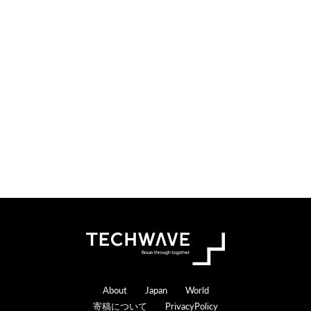
検
索
す
る
Footer
About
Japan
World
寄稿について
PrivacyPolicy