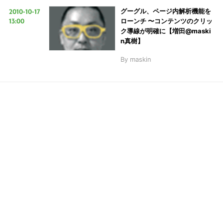
2010-10-17
グーグル、ページ内解析機能を
13:00
ローンチ 〜コンテンツのクリッ
ク導線が明確に【増田@maski
LINE
暗号資産
n真樹】
By
maskin
投資家登録
Drone
特集
VR/AR
Block Data Bank
こ
の
サ
イ
ト
を