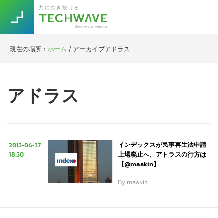
Skip
Skip
Skip
Skip
共に突き抜ける
to
to
to
to
primary
main
primary
footer
navigation
content
sidebar
現在の場所：
ホーム
/
アーカイブアドラス
Trend
今話題の注目キーワード
Keywords
アドラス
5G
Asana
テレワーク
TOPICS
ニューノーマル
2013-06-27
インデックスが民事再生法申請
[Startup]
RE:LIFE
18:30
上場廃止へ、アトラスの行方は
【@maskin】
By
maskin
[Voice Edition]
Re:Work
Daily
Weekly
Monthly
[YouTube]
AI