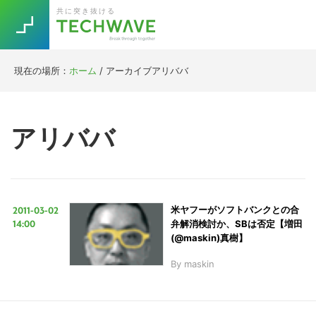
Skip
Skip
Skip
Skip
共に突き抜ける
to
to
to
to
primary
main
primary
footer
navigation
content
sidebar
現在の場所：
ホーム
/
アーカイブアリババ
Trend
今話題の注目キーワード
Keywords
アリババ
5G
Asana
テレワーク
TOPICS
ニューノーマル
2011-03-02
米ヤフーがソフトバンクとの合
[Startup]
RE:LIFE
14:00
弁解消検討か、SBは否定【増田
(@maskin)真樹】
By
maskin
[Voice Edition]
Re:Work
Daily
Weekly
Monthly
[YouTube]
AI