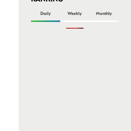
ー
Daily
Weekly
Monthly