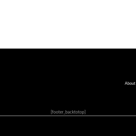
Fo
About
[footer_backtotop]