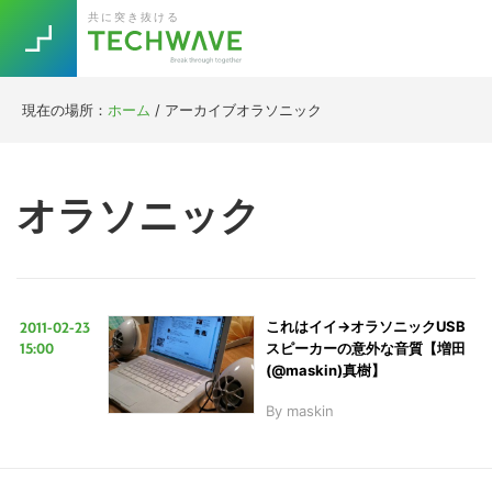
Skip
Skip
Skip
Skip
共に突き抜ける
to
to
to
to
primary
main
primary
footer
navigation
content
sidebar
現在の場所：
ホーム
/
アーカイブオラソニック
Trend
今話題の注目キーワード
Keywords
オラソニック
5G
Asana
テレワーク
TOPICS
ニューノーマル
2011-02-23
これはイイ→オラソニックUSB
[Startup]
RE:LIFE
15:00
スピーカーの意外な音質【増田
(@maskin)真樹】
By
maskin
[Voice Edition]
Re:Work
Daily
Weekly
Monthly
[YouTube]
AI