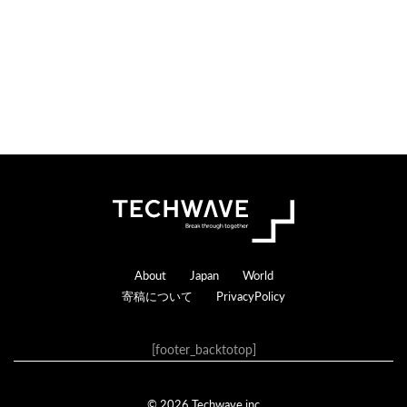
Footer
About
Japan
World
寄稿について
PrivacyPolicy
[footer_backtotop]
© 2026 Techwave.inc