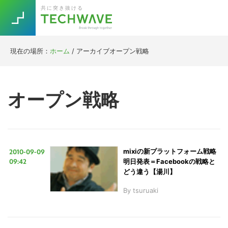
Skip
Skip
Skip
Skip
共に突き抜ける
to
to
to
to
primary
main
primary
footer
navigation
content
sidebar
現在の場所：
ホーム
/
アーカイブオープン戦略
Trend
今話題の注目キーワード
Keywords
オープン戦略
5G
Asana
テレワーク
TOPICS
ニューノーマル
2010-09-09
mixiの新プラットフォーム戦略
[Startup]
RE:LIFE
09:42
明日発表＝Facebookの戦略と
どう違う【湯川】
By
tsuruaki
[Voice Edition]
Re:Work
Daily
Weekly
Monthly
[YouTube]
AI