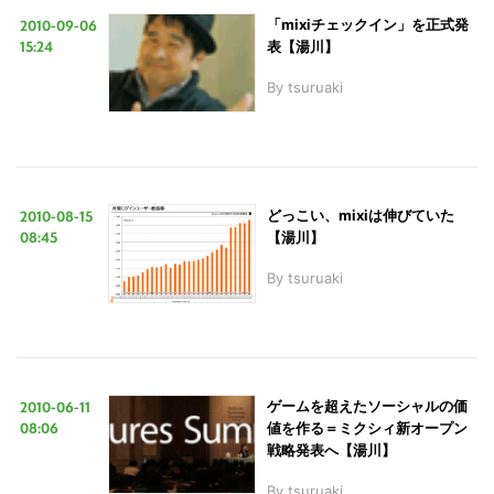
2010-09-06
「mixiチェックイン」を正式発
15:24
表【湯川】
LINE
暗号資産
By
tsuruaki
投資家登録
Drone
2010-08-15
どっこい、mixiは伸びていた
特集
VR/AR
08:45
【湯川】
By
tsuruaki
Block Data Bank
2010-06-11
ゲームを超えたソーシャルの価
08:06
値を作る＝ミクシィ新オープン
戦略発表へ【湯川】
By
tsuruaki