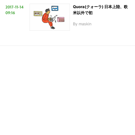
2017-11-14
Quora(クォーラ) 日本上陸、欧
09:16
米以外で初
LINE
暗号資産
By
maskin
投資家登録
Drone
特集
VR/AR
Block Data Bank
こ
の
サ
イ
ト
を