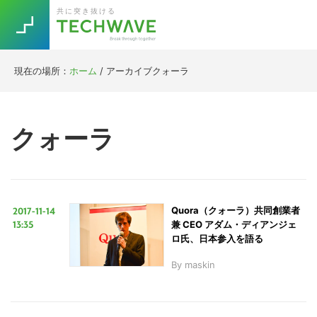
Skip
Skip
Skip
Skip
共に突き抜ける
to
to
to
to
primary
main
primary
footer
navigation
content
sidebar
現在の場所：
ホーム
/
アーカイブクォーラ
Trend
今話題の注目キーワード
Keywords
クォーラ
5G
Asana
テレワーク
TOPICS
ニューノーマル
2017-11-14
Quora（クォーラ）共同創業者
[Startup]
RE:LIFE
13:35
兼 CEO アダム・ディアンジェ
ロ氏、日本参入を語る
By
maskin
[Voice Edition]
Re:Work
Daily
Weekly
Monthly
[YouTube]
AI