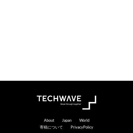
検
索
す
る
Footer
About
Japan
World
寄稿について
PrivacyPolicy