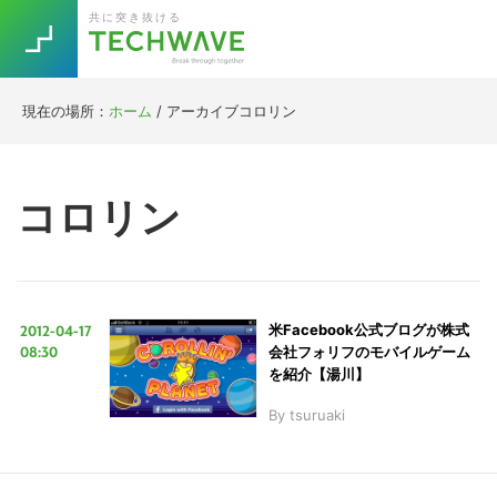
Skip
Skip
Skip
Skip
共に突き抜ける
to
to
to
to
primary
main
primary
footer
navigation
content
sidebar
現在の場所：
ホーム
/
アーカイブコロリン
Trend
今話題の注目キーワード
Keywords
コロリン
5G
Asana
テレワーク
TOPICS
ニューノーマル
2012-04-17
米Facebook公式ブログが株式
[Startup]
RE:LIFE
08:30
会社フォリフのモバイルゲーム
を紹介【湯川】
By
tsuruaki
[Voice Edition]
Re:Work
Daily
Weekly
Monthly
[YouTube]
AI