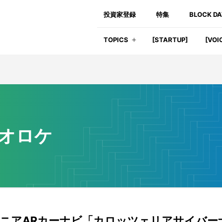
投資家登録
特集
BLOCK D
TOPICS
[STARTUP]
[VOI
オロケ
ニアARカーナビ「カロッツェリアサイバー