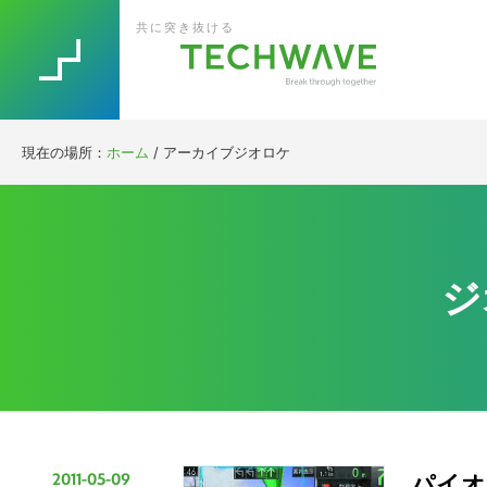
Skip
Skip
Skip
Skip
共に突き抜ける
to
to
to
to
primary
main
primary
footer
navigation
content
sidebar
現在の場所：
ホーム
/
アーカイブジオロケ
ジ
2011-05-09
パイオ