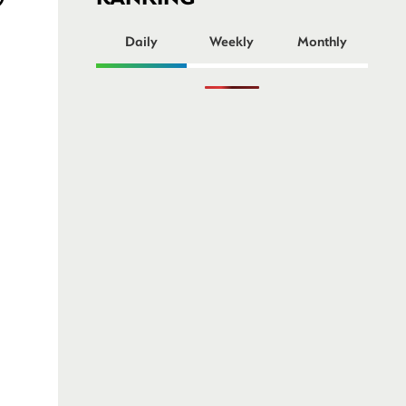
ー
ト
Daily
Weekly
Monthly