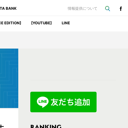
ATA BANK
情報提供について
CE EDITION]
[YOUTUBE]
LINE
最
初
の
サ
イ
ド
バ
RANKING
ナ