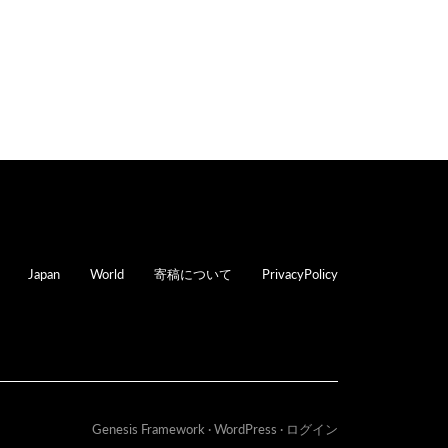
oter
Japan
World
寄稿について
PrivacyPolicy
Genesis Framework
·
WordPress
·
ログイン