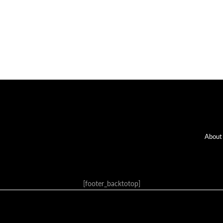
Fo
About
[footer_backtotop]