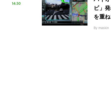
14:30
ビ」発
を重ね
By
maskin