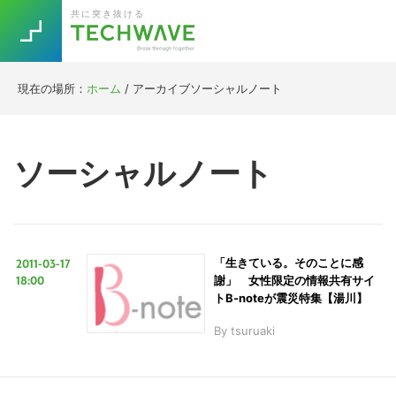
Skip
Skip
Skip
Skip
共に突き抜ける
to
to
to
to
primary
main
primary
footer
navigation
content
sidebar
現在の場所：
ホーム
/
アーカイブソーシャルノート
Trend
今話題の注目キーワード
Keywords
ソーシャルノート
5G
Asana
テレワーク
TOPICS
ニューノーマル
2011-03-17
「生きている。そのことに感
[Startup]
RE:LIFE
18:00
謝」 女性限定の情報共有サイ
トB-noteが震災特集【湯川】
By
tsuruaki
[Voice Edition]
Re:Work
Daily
Weekly
Monthly
[YouTube]
AI