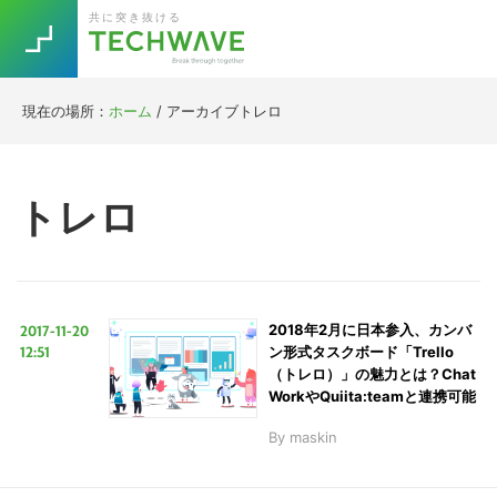
Skip
Skip
Skip
Skip
共に突き抜ける
to
to
to
to
primary
main
primary
footer
navigation
content
sidebar
現在の場所：
ホーム
/
アーカイブトレロ
Trend
今話題の注目キーワード
Keywords
トレロ
5G
Asana
テレワーク
TOPICS
ニューノーマル
2017-11-20
2018年2月に日本参入、カンバ
[Startup]
RE:LIFE
12:51
ン形式タスクボード「Trello
（トレロ）」の魅力とは？Chat
WorkやQuiita:teamと連携可能
[Voice Edition]
Re:Work
By
maskin
Daily
Weekly
Monthly
[YouTube]
AI