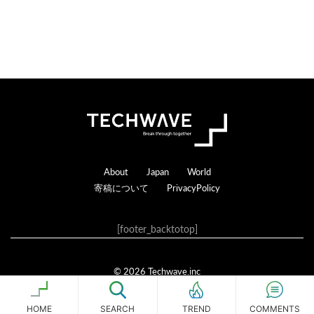
る
Footer
About
Japan
World
寄稿について
PrivacyPolicy
[footer_backtotop]
© 2026 Techwave.inc
Genesis Framework
·
WordPress
·
ログイン
HOME
SEARCH
COMMENTS
TREND