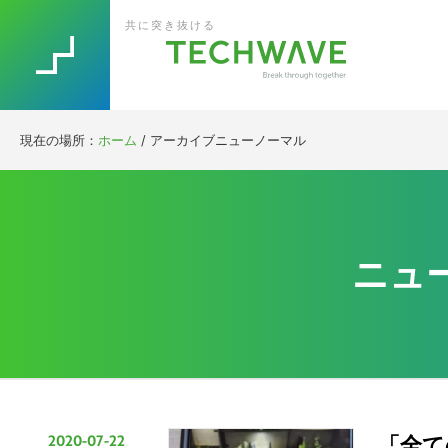
Skip
Skip
Skip
Skip
共に突き抜ける
to
to
to
to
primary
main
primary
footer
navigation
content
sidebar
現在の場所：
ホーム
/
アーカイブニューノーマル
ニュ
2020-07-22
「全て