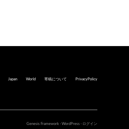
oter
Japan
World
寄稿について
PrivacyPolicy
Genesis Framework
·
WordPress
·
ログイン