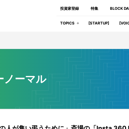
投資家登録
特集
BLOCK D
TOPICS
[STARTUP]
[VOI
ーノーマル
の人が集い弔うために」斎場の「Insta 360 