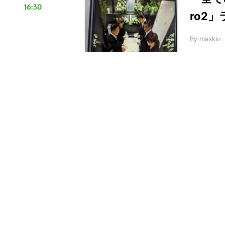
16:30
ro2
By
maskin