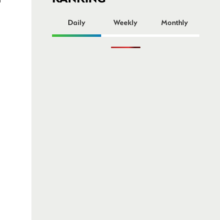
ー
Daily
Weekly
Monthly