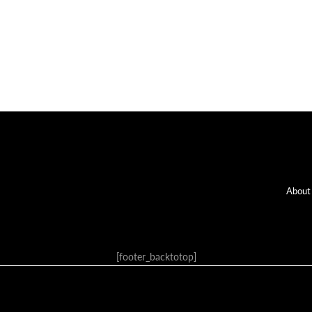
Fo
About
[footer_backtotop]