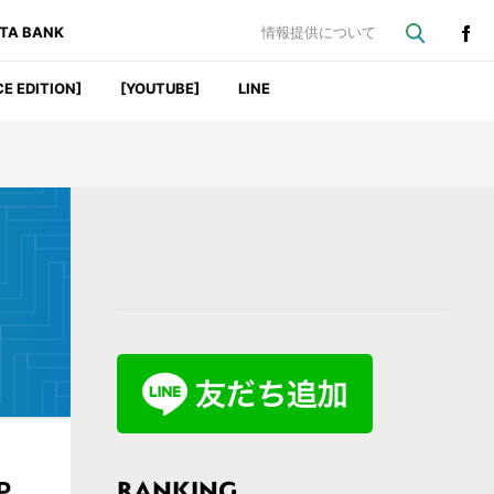
ATA BANK
情報提供について
CE EDITION]
[YOUTUBE]
LINE
最
初
の
サ
イ
ド
バ
RANKING
P