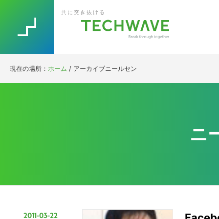
Skip
Skip
Skip
Skip
共に突き抜ける
to
to
to
to
primary
main
primary
footer
navigation
content
sidebar
現在の場所：
ホーム
/
アーカイブニールセン
ニ
2011-03-22
Fac