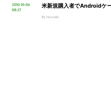
2010-10-06
米新規購入者でAndroid
08:27
By
tsuruaki
こ
の
サ
イ
ト
を
検
索
す