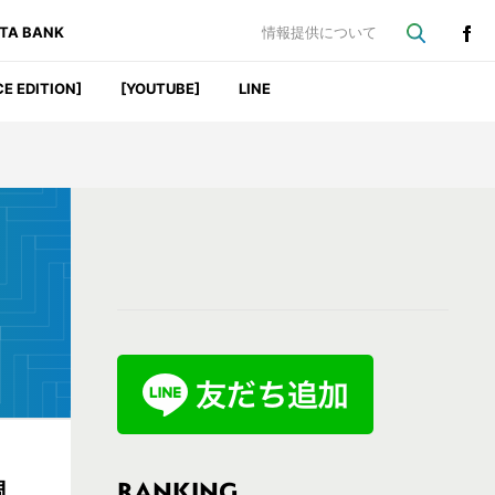
ATA BANK
情報提供について
CE EDITION]
[YOUTUBE]
LINE
最
初
の
サ
イ
ド
バ
RANKING
調