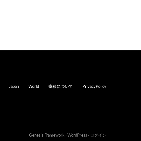
oter
Japan
World
寄稿について
PrivacyPolicy
Genesis Framework
·
WordPress
·
ログイン