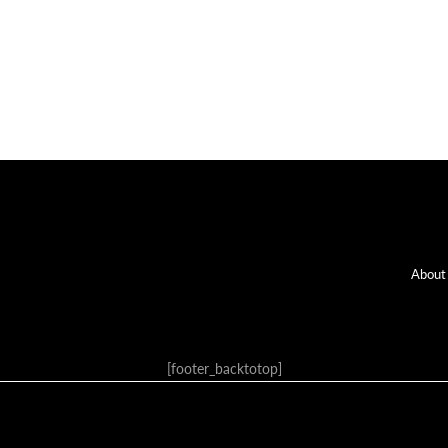
Fo
About
[footer_backtotop]