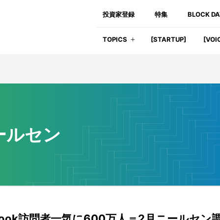
投資家登録
特集
BLOCK D
TOPICS
[STARTUP]
[VOI
ールセン
ebook訪問者一気に600万人＝2月ニールセン