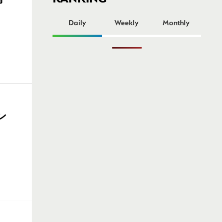
ー
Daily
Weekly
Monthly
ン