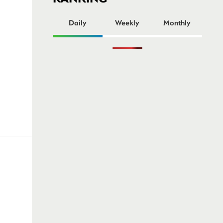
ー
Daily
Weekly
Monthly