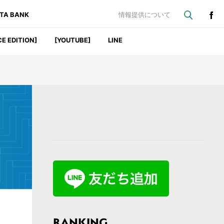
ATA BANK
情報提供について
CE EDITION]
[YOUTUBE]
LINE
最
初
の
サ
イ
ド
バ
RANKING