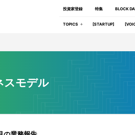
投資家登録
特集
BLOCK D
TOPICS
[STARTUP]
[VOI
ネスモデル
月の業務報告