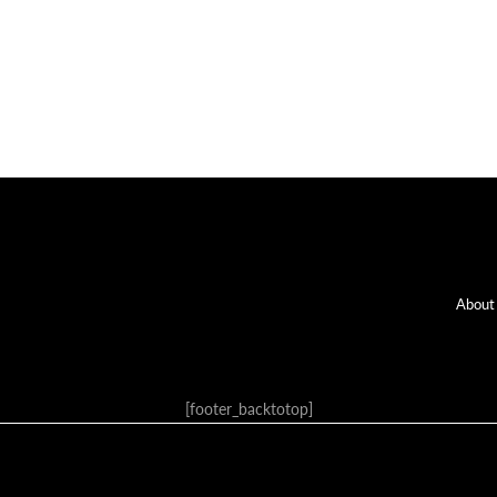
Fo
About
[footer_backtotop]