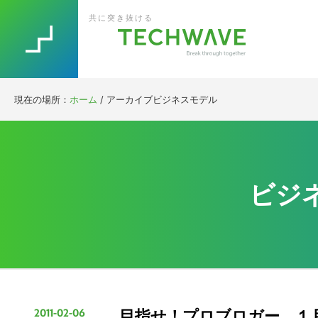
Skip
Skip
Skip
Skip
共に突き抜ける
to
to
to
to
primary
main
primary
footer
navigation
content
sidebar
現在の場所：
ホーム
/
アーカイブビジネスモデル
ビジ
2011-02-06
目指せ！プロブロガー １