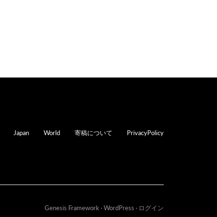
oter
Japan
World
寄稿について
PrivacyPolicy
Genesis Framework
·
WordPress
·
ログイン