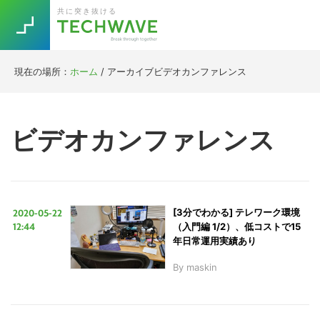
Skip
Skip
Skip
Skip
共に突き抜ける
to
to
to
to
primary
main
primary
footer
navigation
content
sidebar
現在の場所：
ホーム
/
アーカイブビデオカンファレンス
Trend
今話題の注目キーワード
Keywords
ビデオカンファレンス
5G
Asana
テレワーク
TOPICS
ニューノーマル
2020-05-22
[3分でわかる] テレワーク環境
[Startup]
RE:LIFE
12:44
（入門編 1/2）、低コストで15
年日常運用実績あり
By
maskin
[Voice Edition]
Re:Work
Daily
Weekly
Monthly
[YouTube]
AI