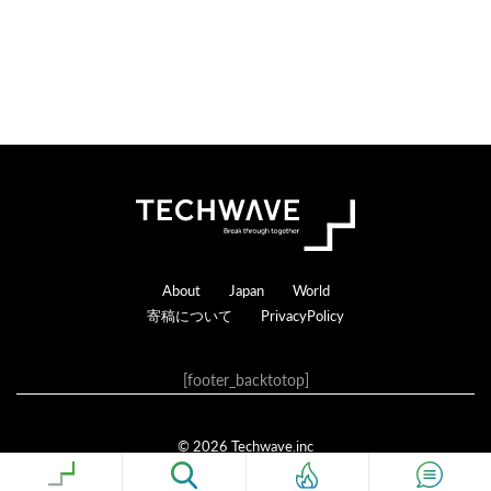
る
Footer
About
Japan
World
寄稿について
PrivacyPolicy
[footer_backtotop]
© 2026 Techwave.inc
Genesis Framework
·
WordPress
·
ログイン