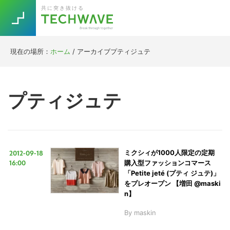
Skip
Skip
Skip
Skip
共に突き抜ける
to
to
to
to
primary
main
primary
footer
navigation
content
sidebar
現在の場所：
ホーム
/
アーカイブプティジュテ
Trend
今話題の注目キーワード
Keywords
プティジュテ
5G
Asana
テレワーク
TOPICS
ニューノーマル
2012-09-18
ミクシィが1000人限定の定期
[Startup]
RE:LIFE
16:00
購入型ファッションコマース
「Petite jeté (プティ ジュテ)」
をプレオープン 【増田 @maski
[Voice Edition]
Re:Work
n】
Daily
Weekly
Monthly
By
maskin
[YouTube]
AI